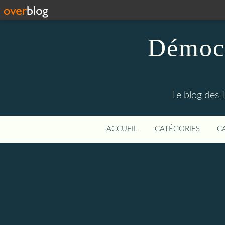
Démocr
Le blog des 
ACCUEIL
CATÉGORIES
C