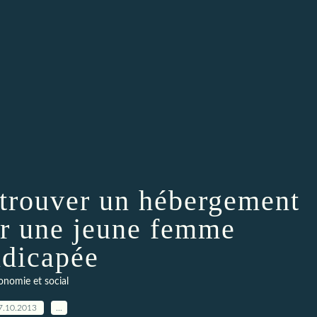
 trouver un hébergement
ur une jeune femme
dicapée
onomie et social
7.10.2013
…