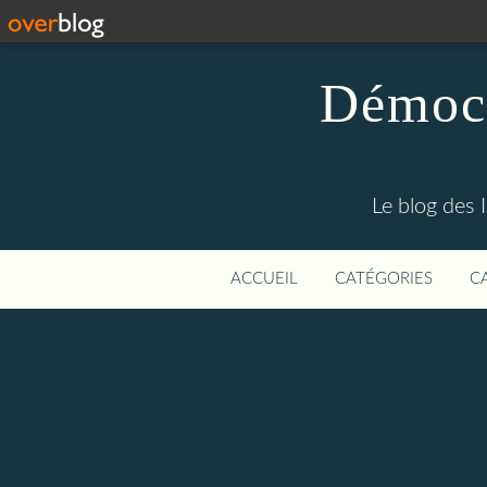
Démocr
Le blog des 
ACCUEIL
CATÉGORIES
C