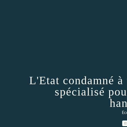
L'Etat condamné à
spécialisé po
han
Ec
0