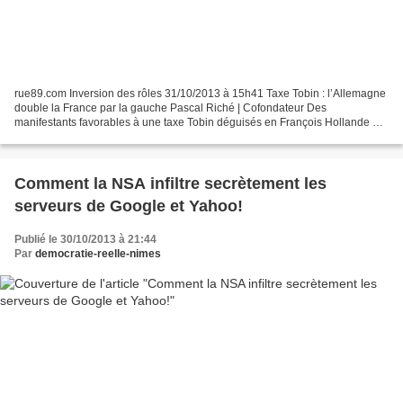
rue89.com Inversion des rôles 31/10/2013 à 15h41 Taxe Tobin : l’Allemagne
double la France par la gauche Pascal Riché | Cofondateur Des
manifestants favorables à une taxe Tobin déguisés en François Hollande et
Angela Merkel à Berlin, le 7 mai 2012 (ZINKEN/DAPD/SIPA)...
Comment la NSA infiltre secrètement les
serveurs de Google et Yahoo!
Publié le 30/10/2013 à 21:44
Par
democratie-reelle-nimes