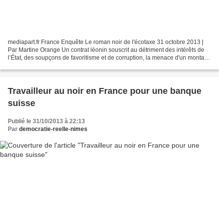
mediapart.fr France Enquête Le roman noir de l'écotaxe 31 octobre 2013 |
Par Martine Orange Un contrat léonin souscrit au détriment des intérêts de
l’État, des soupçons de favoritisme et de corruption, la menace d'un montant
faramineux de 800 millions...
Travailleur au noir en France pour une banque
suisse
Publié le 31/10/2013 à 22:13
Par
democratie-reelle-nimes