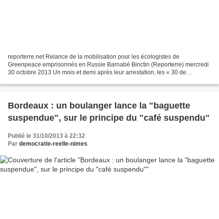
reporterre.net Relance de la mobilisation pour les écologistes de
Greenpeace emprisonnés en Russie Barnabé Binctin (Reporterre) mercredi
30 octobre 2013 Un mois et demi après leur arrestation, les « 30 de
l’Arctique » sont toujours détenus en Russie....
Bordeaux : un boulanger lance la "baguette
suspendue", sur le principe du "café suspendu"
Publié le 31/10/2013 à 22:32
Par
democratie-reelle-nimes