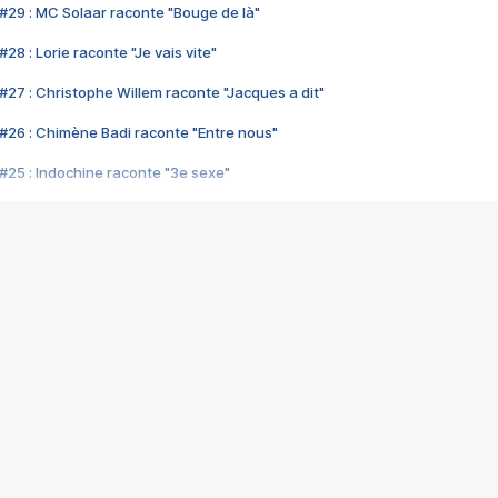
#29 : MC Solaar raconte "Bouge de là"
28 : Lorie raconte "Je vais vite"
#27 : Christophe Willem raconte "Jacques a dit"
#26 : Chimène Badi raconte "Entre nous"
#25 : Indochine raconte "3e sexe"
#24 : Zaho raconte "C'est chelou"
#23 : Patrick Bruel raconte "Au café des délices"
#22 : Kyo raconte "Le chemin"
#21 : Nolwenn Leroy raconte "Cassé"
#20 : Patrick Hernandez raconte "Born to be alive"
#19 : Lorie raconte "Près de moi"
#18 : Michael Jones raconte "A nos actes manqués" (avec Jean-Jacque
#17 : Khaled raconte "Aïcha"