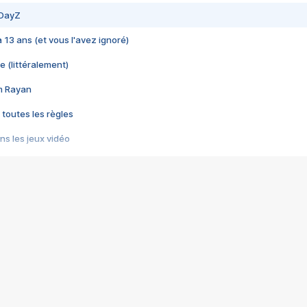
 DayZ
 a 13 ans (et vous l'avez ignoré)
e (littéralement)
im Rayan
 toutes les règles
s les jeux vidéo
us choquant de Rockstar ? - Le scandale BULLY
e plus moche de Steam
du RÊVE tourne au CAUCHEMAR
pendant 8 heures
it… à tort
umiliés par un jeu vidéo