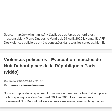
Source : http://www.humanite.fr « L’attitude des forces de l’ordre est
irresponsable » Pierre Duquesne Vendredi, 29 Avril, 2016 L'Humanité AFP
Des violences policières ont été constatées dans tous les cortèges, hier. Et
cette stratégie de la tension,...
Violences policières - Evacuation musclée de
Nuit Debout place de la République à Paris
(vidéo)
Publié le 29/04/2016 à 21:35
Par
democratie-reelle-nimes
Source : http://videos.leparisien.fr Evacuation musclée de Nuit Debout place
de la République à Paris Vendredi 29 Avril 2016 Les manifestants du
mouvement Nuit Debout ont été évacués sans ménagements, lacrymogènes
à l'appui, de la place de la République...