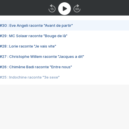
#30 : Eve Angeli raconte "Avant de partir"
#29 : MC Solaar raconte "Bouge de là"
28 : Lorie raconte "Je vais vite"
#27 : Christophe Willem raconte "Jacques a dit"
#26 : Chimène Badi raconte "Entre nous"
#25 : Indochine raconte "3e sexe"
#24 : Zaho raconte "C'est chelou"
#23 : Patrick Bruel raconte "Au café des délices"
#22 : Kyo raconte "Le chemin"
#21 : Nolwenn Leroy raconte "Cassé"