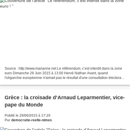
Source : http://www.marianne.net Le référendum, c’est interdit dans la zone
euro Dimanche 28 Juin 2015 à 13:00 Hervé Nathan Avant, quand
l'oligarchie européenne n'aimait pas le résultat d'une consultation électorale,
elle faisait revoter le peuple. Ou...
Grèce : la croisade d’Arnaud Leparmentier, vice-
pape du Monde
Publié le 29/06/2015 à 17:20
Par
democratie-reelle-nimes