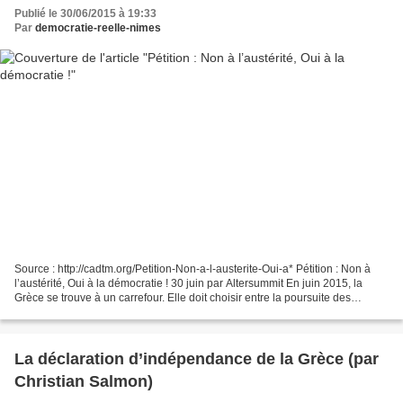
Publié le 30/06/2015 à 19:33
Par
democratie-reelle-nimes
Source : http://cadtm.org/Petition-Non-a-l-austerite-Oui-a* Pétition : Non à
l’austérité, Oui à la démocratie ! 30 juin par Altersummit En juin 2015, la
Grèce se trouve à un carrefour. Elle doit choisir entre la poursuite des
programmes d’ajustement macroéconomique...
La déclaration d’indépendance de la Grèce (par
Christian Salmon)