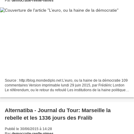
Par
democratie-reelle-nimes
Source : http://blog.mondediplo.net L’euro, ou la haine de la démocratie 109
commentaires Version imprimable lundi 29 juin 2015, par Frédéric Lordon
Le référendum, ou le retour du refoulé Les institutions de la haine politique
Le moment du chaos Le vrai...
Alternatiba - Journal du Tour: Marseille la
rebelle et les 1336 jours des Fralib
Publié le 30/06/2015 à 14:28
Par
democratie-reelle-nimes