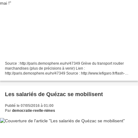
Source : http://paris.demosphere.eu/rv/47349 Grève du transport routier
marchandises (plus de précisions à venir) Lien :
http://paris.demosphere.eu/rv/47349 Source : http://www.lefigaro.fr/flash-
eco/2016/05/03/9... Source : http://www.transportissimo.com/loi-travail-le......
Les salariés de Quézac se mobilisent
Publié le 07/05/2016 à 01:00
Par
democratie-reelle-nimes