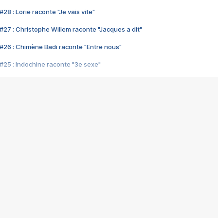
28 : Lorie raconte "Je vais vite"
#27 : Christophe Willem raconte "Jacques a dit"
#26 : Chimène Badi raconte "Entre nous"
#25 : Indochine raconte "3e sexe"
#24 : Zaho raconte "C'est chelou"
#23 : Patrick Bruel raconte "Au café des délices"
#22 : Kyo raconte "Le chemin"
#21 : Nolwenn Leroy raconte "Cassé"
#20 : Patrick Hernandez raconte "Born to be alive"
#19 : Lorie raconte "Près de moi"
#18 : Michael Jones raconte "A nos actes manqués" (avec Jean-Jacque
#17 : Khaled raconte "Aïcha"