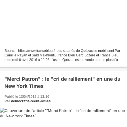
Source : https://www.francebleu.fr Les salariés de Quézac se mobilisent Par
Camille Payan et Saïd Makhloufi, France Bleu Gard Lozère et France Bleu
mercredi 6 avril 2016 à 11:08 L'usine Quézac est en vente depuis plus d'un
an © Maxppp - maxppp Les salariés...
"Merci Patron" : le "cri de ralliement" en une du
New York Times
Publié le 13/04/2016 à 13:10
Par
democratie-reelle-nimes