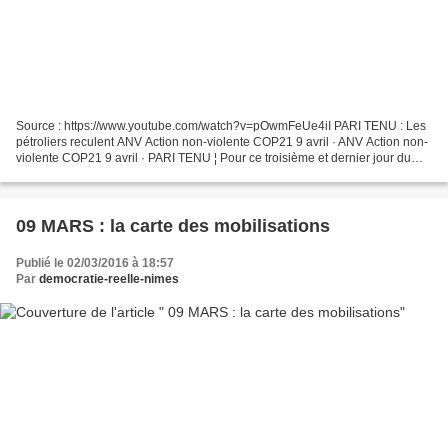
Source : https://www.youtube.com/watch?v=pOwmFeUe4iI PARI TENU : Les
pétroliers reculent ANV Action non-violente COP21 9 avril · ANV Action non-
violente COP21 9 avril · PARI TENU ¦ Pour ce troisième et dernier jour du
blocage du MCEDD, des images incroyables...
09 MARS : la carte des mobilisations
Publié le 02/03/2016 à 18:57
Par
democratie-reelle-nimes