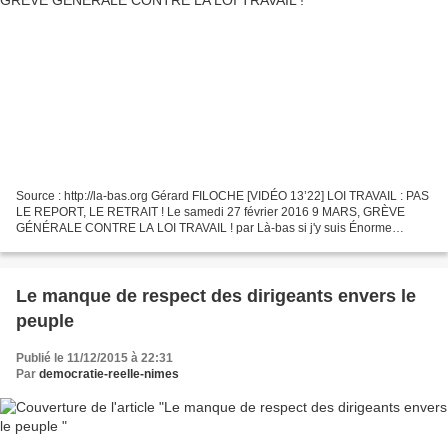
Source : http://la-bas.org Gérard FILOCHE [VIDÉO 13’22] LOI TRAVAIL : PAS
LE REPORT, LE RETRAIT ! Le samedi 27 février 2016 9 MARS, GRÈVE
GÉNÉRALE CONTRE LA LOI TRAVAIL ! par Là-bas si j'y suis Énorme
pétition, appel à manif et à la grève générale, la...
Le manque de respect des dirigeants envers le
peuple
Publié le 11/12/2015 à 22:31
Par
democratie-reelle-nimes