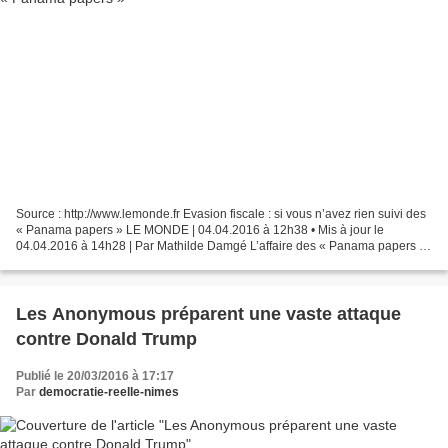
Source : http://www.lemonde.fr Evasion fiscale : si vous n’avez rien suivi des
« Panama papers » LE MONDE | 04.04.2016 à 12h38 • Mis à jour le
04.04.2016 à 14h28 | Par Mathilde Damgé L’affaire des « Panama papers »,
sur laquelle Le Monde a travaillé pendant...
Les Anonymous préparent une vaste attaque
contre Donald Trump
Publié le 20/03/2016 à 17:17
Par
democratie-reelle-nimes