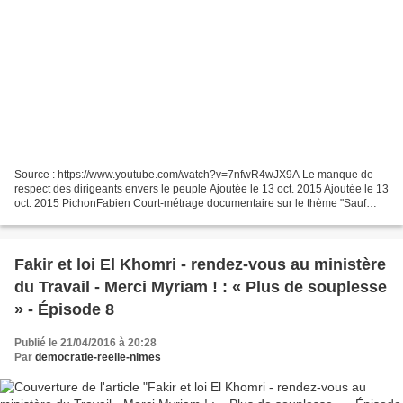
Source : https://www.youtube.com/watch?v=7nfwR4wJX9A Le manque de
respect des dirigeants envers le peuple Ajoutée le 13 oct. 2015 Ajoutée le 13
oct. 2015 PichonFabien Court-métrage documentaire sur le thème "Sauf
votre respect" de Infracourt. Pour essayer...
Fakir et loi El Khomri - rendez-vous au ministère
du Travail - Merci Myriam ! : « Plus de souplesse
» - Épisode 8
Publié le 21/04/2016 à 20:28
Par
democratie-reelle-nimes