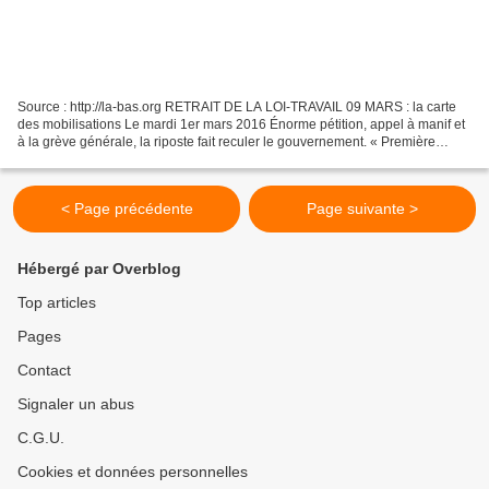
Source : http://la-bas.org RETRAIT DE LA LOI-TRAVAIL 09 MARS : la carte
des mobilisations Le mardi 1er mars 2016 Énorme pétition, appel à manif et
à la grève générale, la riposte fait reculer le gouvernement. « Première
victoire, mais attention, ne lâchons...
< Page précédente
Page suivante >
Hébergé par Overblog
Top articles
Pages
Contact
Signaler un abus
C.G.U.
Cookies et données personnelles