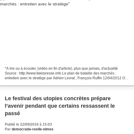
*A lire ou à écouter, (vidéo en fin d'article), plus que jamais, d'actualité
Source : http://www.fakirpresse.info Le plan de bataille des marchés :
entretien avec le stratège par Adrien Levrat , François Ruffin 12/04/2012 On
a besoin de vous Le journal...
Le festival des utopies concrètes prépare
l’avenir pendant que certains ressassent le
passé
Publié le 22/09/2016 à 15:03
Par
democratie-reelle-nimes