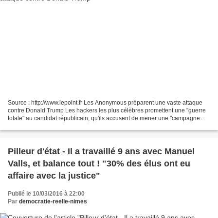
Source : http://www.lepoint.fr Les Anonymous préparent une vaste attaque
contre Donald Trump Les hackers les plus célèbres promettent une "guerre
totale" au candidat républicain, qu'ils accusent de mener une "campagne
incohérente et haineuse". 6Medias...
Pilleur d'état - Il a travaillé 9 ans avec Manuel
Valls, et balance tout ! "30% des élus ont eu
affaire avec la justice"
Publié le 10/03/2016 à 22:00
Par
democratie-reelle-nimes