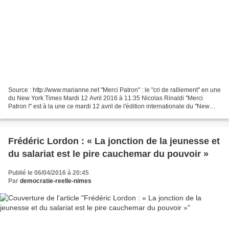
Source : http://www.marianne.net "Merci Patron" : le "cri de ralliement" en une
du New York Times Mardi 12 Avril 2016 à 11:35 Nicolas Rinaldi "Merci
Patron !" est à la une ce mardi 12 avril de l'édition internationale du "New
York Times". Le quotidien...
Frédéric Lordon : « La jonction de la jeunesse et
du salariat est le pire cauchemar du pouvoir »
Publié le 06/04/2016 à 20:45
Par
democratie-reelle-nimes