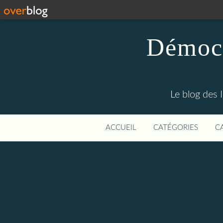
Démocr
Le blog des 
ACCUEIL
CATÉGORIES
C