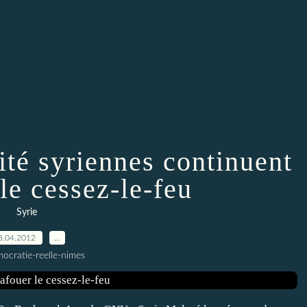
ité syriennes continuent
le cessez-le-feu
Syrie
8.04.2012
…
ocratie-reelle-nimes