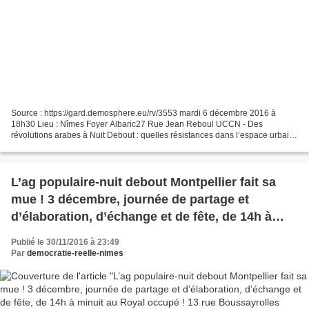
Source : https://gard.demosphere.eu/rv/3553 mardi 6 décembre 2016 à
18h30 Lieu : Nîmes Foyer Albaric27 Rue Jean Reboul UCCN - Des
révolutions arabes à Nuit Debout : quelles résistances dans l’espace urbain
? Avec Catherine Bernié-Boissard, géographe....
L’ag populaire-nuit debout Montpellier fait sa
mue ! 3 décembre, journée de partage et
d’élaboration, d’échange et de fête, de 14h à
minuit au Royal occupé ! 13 rue Boussayrolles
Publié le 30/11/2016 à 23:49
quartier Gare
Par
democratie-reelle-nimes