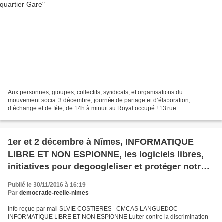
Aux personnes, groupes, collectifs, syndicats, et organisations du
mouvement social.3 décembre, journée de partage et d’élaboration,
d’échange et de fête, de 14h à minuit au Royal occupé ! 13 rue
Boussayrolles quartier Gare. Aux personnes, groupes, collectifs,...
1er et 2 décembre à Nîmes, INFORMATIQUE
LIBRE ET NON ESPIONNE, les logiciels libres,
initiatives pour degoogleliser et protéger notre
vie personnelle sur la toile
Publié le 30/11/2016 à 16:19
Par
democratie-reelle-nimes
Info reçue par mail SLVIE COSTIERES –CMCAS LANGUEDOC
INFORMATIQUE LIBRE ET NON ESPIONNE Lutter contre la discrimination