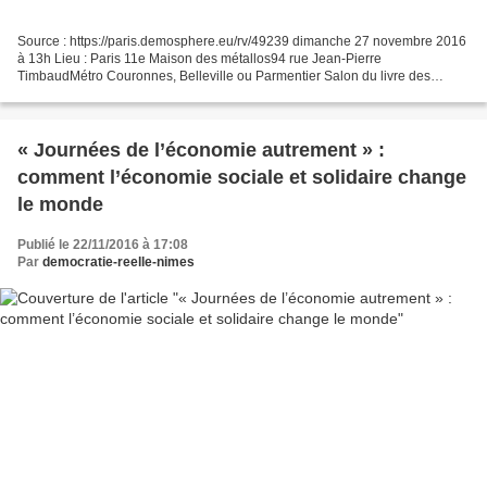
Source : https://paris.demosphere.eu/rv/49239 dimanche 27 novembre 2016
à 13h Lieu : Paris 11e Maison des métallos94 rue Jean-Pierre
TimbaudMétro Couronnes, Belleville ou Parmentier Salon du livre des
lanceuses et lanceurs d'alerte « Des livres et l'alerte...
« Journées de l’économie autrement » :
comment l’économie sociale et solidaire change
le monde
Publié le 22/11/2016 à 17:08
Par
democratie-reelle-nimes