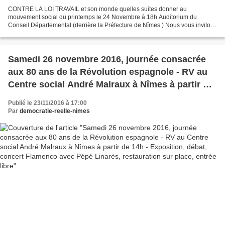
CONTRE LA LOI TRAVAIL et son monde quelles suites donner au
mouvement social du printemps le 24 Novembre à 18h Auditorium du
Conseil Départemental (derrière la Préfecture de Nîmes ) Nous vous invitons
à une rencontre, une réunion/débat qui sera l’occasion...
Samedi 26 novembre 2016, journée consacrée
aux 80 ans de la Révolution espagnole - RV au
Centre social André Malraux à Nîmes à partir de
14h - Exposition, débat, concert Flamenco avec
Publié le 23/11/2016 à 17:00
Pépé Linarès, restauration sur place, entrée
Par
democratie-reelle-nimes
libre