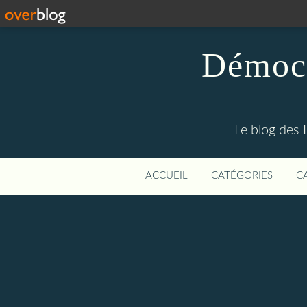
Démocr
Le blog des 
ACCUEIL
CATÉGORIES
C