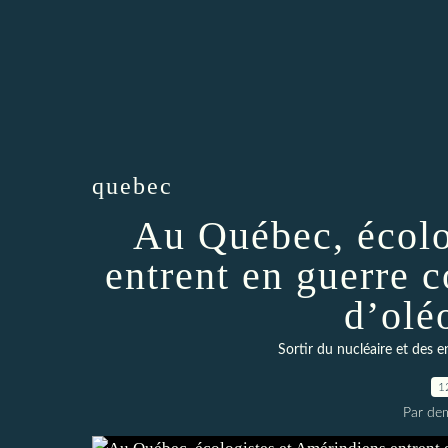
quebec
Au Québec, écolo
entrent en guerre 
d’olé
Sortir du nucléaire et des e
1
Par dem