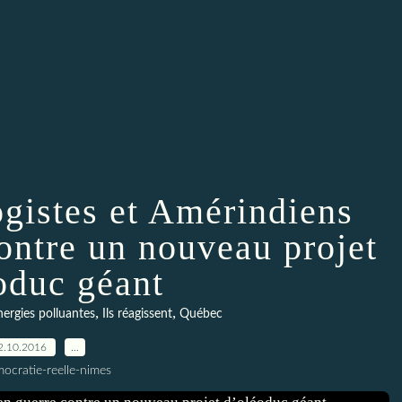
gistes et Amérindiens
contre un nouveau projet
oduc géant
,
,
nergies polluantes
Ils réagissent
Québec
2.10.2016
…
ocratie-reelle-nimes