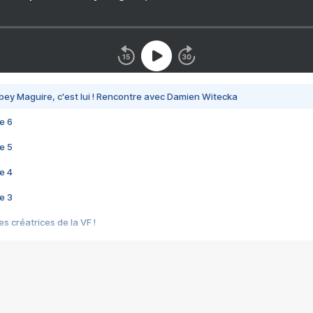
bey Maguire, c'est lui ! Rencontre avec Damien Witecka
e 6
e 5
e 4
e 3
s créatrices de la VF !
e 2
e 1
e Mektoub My Love arrive enfin ! Rencontre avec Shaïn Boumedine et Sal