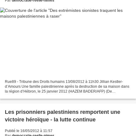
Par
democratie-reelle-nimes
Rue89 - Tribune des Droits humains 13/08/2012 à 11h30 Jillian Kestler-
d’Amours Une famille palestinienne après la destruction de sa maison dans
la région d’Hébron, le 25 janvier 2012 (HAZEM BADER/AFP) (De
Cisjordanie) Un travail feutré : arriver sans...
Les prisonniers palestiniens remportent une
victoire héroïque - la lutte continue
Publié le 16/05/2012 à 11:57
Par
democratie-reelle-nimes