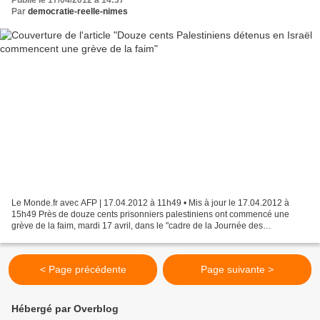
Publié le 17/04/2012 à 14:37
Par
democratie-reelle-nimes
Le Monde.fr avec AFP | 17.04.2012 à 11h49 • Mis à jour le 17.04.2012 à
15h49 Près de douze cents prisonniers palestiniens ont commencé une
grève de la faim, mardi 17 avril, dans le "cadre de la Journée des
prisonniers", ont indiqué les services pénitentiaires...
< Page précédente
Page suivante >
Hébergé par Overblog