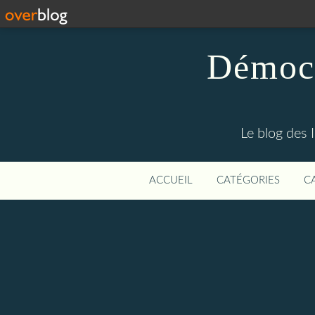
Démocr
Le blog des 
ACCUEIL
CATÉGORIES
C