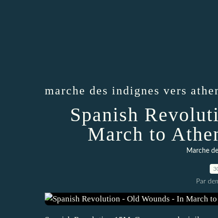
marche des indignes vers athe
Spanish Revolut
March to Athe
Marche des
3
Par dem