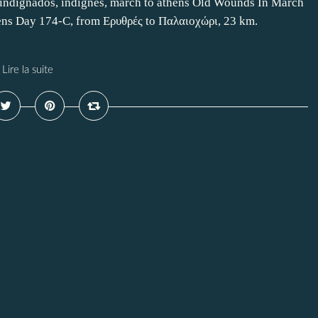
 indignados, indignés, march to athens Old Wounds In March
ens Day 174-C, from Ερυθρές to Παλαιοχώρι, 23 km.
Lire la suite