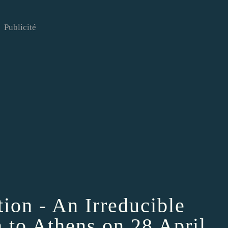
Publicité
ion - An Irreducible
h to Athens on 28 April