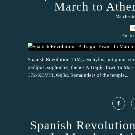
March to Athe
Marche des
2
Par dem
Spanish Revolution 15M, aeschylos, antigone, euri
oedipus, sophocles, thebes A Tragic Town In Marc
172-XCVIII, Θήβα. Remainders of the temple...
Spanish Revolution