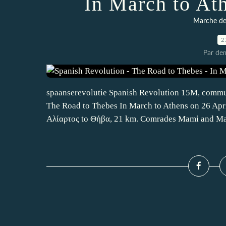
In March to At
Marche des
2
Par dem
spaanserevolutie Spanish Revolution 15M, communi
The Road to Thebes In March to Athens on 26 Apr
Αλίαρτος to Θήβα, 21 km. Comrades Mami and Mar