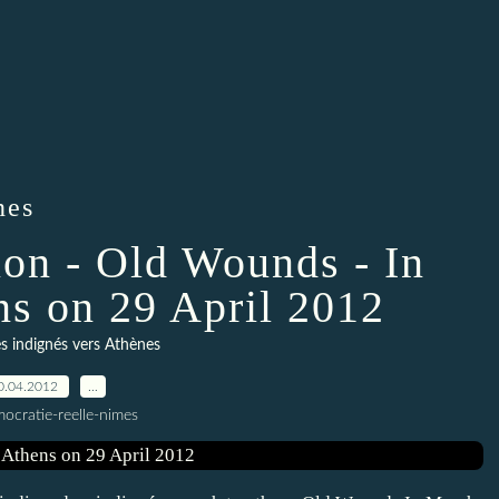
nes
ion - Old Wounds - In
ns on 29 April 2012
 indignés vers Athènes
0.04.2012
…
ocratie-reelle-nimes