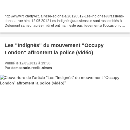
http://www.rfj.ch/rfj/Actualites/Regionale/20120512-Les-Indignes-jurassiens-
dans-la-rue.html 12.05.2012 Les Indignés jurassiens se sont rassemblés à
Delémont samedi après-midi et ont manifesté pacifiquement à l'occasion de
la Journée mondiale des Indignés....
Les "Indignés" du mouvement "Occupy
London" affrontent la police (vidéo)
Publié le 12/05/2012 à 19:50
Par
democratie-reelle-nimes