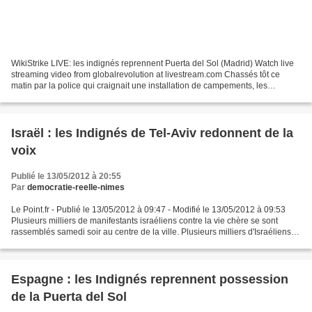
WikiStrike LIVE: les indignés reprennent Puerta del Sol (Madrid) Watch live
streaming video from globalrevolution at livestream.com Chassés tôt ce
matin par la police qui craignait une installation de campements, les
madrilènes indignés ont décidé de...
Israël : les Indignés de Tel-Aviv redonnent de la
voix
Publié le 13/05/2012 à 20:55
Par
democratie-reelle-nimes
Le Point.fr - Publié le 13/05/2012 à 09:47 - Modifié le 13/05/2012 à 09:53
Plusieurs milliers de manifestants israéliens contre la vie chère se sont
rassemblés samedi soir au centre de la ville. Plusieurs milliers d'Israéliens
se sont rassemblés samedi...
Espagne : les Indignés reprennent possession
de la Puerta del Sol