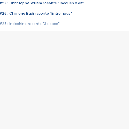
#27 : Christophe Willem raconte "Jacques a dit"
#26 : Chimène Badi raconte "Entre nous"
#25 : Indochine raconte "3e sexe"
#24 : Zaho raconte "C'est chelou"
#23 : Patrick Bruel raconte "Au café des délices"
#22 : Kyo raconte "Le chemin"
#21 : Nolwenn Leroy raconte "Cassé"
#20 : Patrick Hernandez raconte "Born to be alive"
#19 : Lorie raconte "Près de moi"
#18 : Michael Jones raconte "A nos actes manqués" (avec Jean-Jacque
#17 : Khaled raconte "Aïcha"
#16 : Corneille raconte "Parce qu'on vient de loin"
#15 : Indochine raconte "L'aventurier"