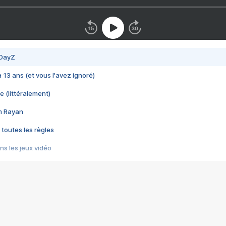
 DayZ
 a 13 ans (et vous l'avez ignoré)
e (littéralement)
im Rayan
 toutes les règles
s les jeux vidéo
us choquant de Rockstar ? - Le scandale BULLY
e plus moche de Steam
du RÊVE tourne au CAUCHEMAR
pendant 8 heures