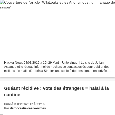
Hacker News 04/03/2012 à 10h29 Martin Untersinger | Le site de Julian
Assange et le réseau informel de hackers se sont associés pour publier des
millions d'e-mails dérobés à Stratfor, une société de renseignement privée.
Affiche mêlant Julian Assange...
Guéant récidive : vote des étrangers = halal à la
cantine
Publié le 03/03/2012 à 23:16
Par
democratie-reelle-nimes