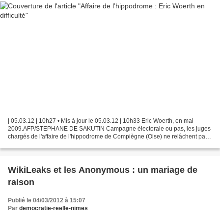
| 05.03.12 | 10h27 • Mis à jour le 05.03.12 | 10h33 Eric Woerth, en mai
2009.AFP/STEPHANE DE SAKUTIN Campagne électorale ou pas, les juges
chargés de l'affaire de l'hippodrome de Compiègne (Oise) ne relâchent pas
la pression sur Eric Woerth. Le 10 janvier,...
WikiLeaks et les Anonymous : un mariage de
raison
Publié le 04/03/2012 à 15:07
Par
democratie-reelle-nimes