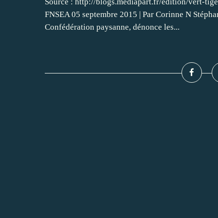
Source : http://blogs.mediapart.fr/edition/vert-t
FNSEA 05 septembre 2015 | Par Corinne N Stéphane
Confédération paysanne, dénonce les...