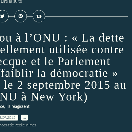
Lire la suite
ou à l’ONU : « La dette
ellement utilisée contre
ecque et le Parlement
faiblir la démocratie »
 le 2 septembre 2015 au
ONU à New York)
,
ce
Ils réagissent
3.09.2015
…
ocratie-reelle-nimes