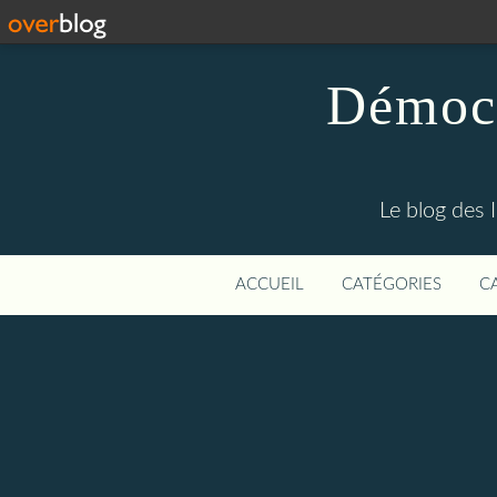
Démocr
Le blog des 
ACCUEIL
CATÉGORIES
C