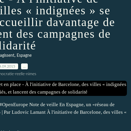
illes « indignées » se
ccueillir davantage de
cent des campagnes de
lidarité
,
éagissent
Espagne
4.09.2015
…
ocratie-reelle-nimes
 #OpenEurope Note de veille En Espagne, un «réseau de
| Par Ludovic Lamant À l'initiative de Barcelone, des villes «