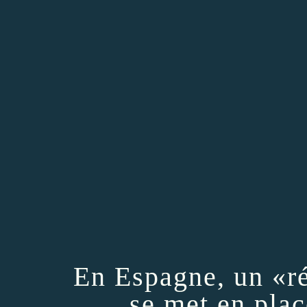
En Espagne, un «ré
se met en place