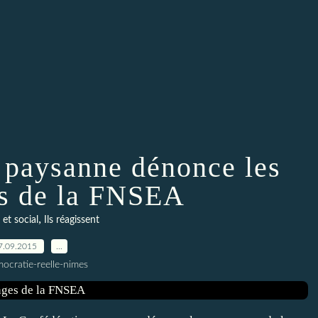
 paysanne dénonce les
s de la FNSEA
,
et social
Ils réagissent
7.09.2015
…
ocratie-reelle-nimes