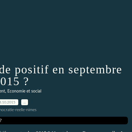
 de positif en septembre
015 ?
,
ent
Economie et social
3.10.2015
…
ocratie-reelle-nimes