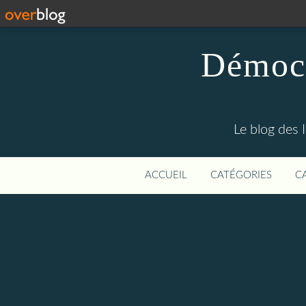
Démocr
Le blog des 
ACCUEIL
CATÉGORIES
C