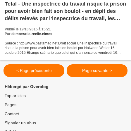
Tefal - Une inspectrice du travail risque la prison
pour avoir bien fait son boulot - en dépit des
délits relevés par l’inspectrice du travail, les
dirigeants de Tefal, seront eux, sur le banc des
Publié le 19/10/2015 à 15:21
victimes
Par
democratie-reelle-nimes
Source : http://www.bastamag.net Droit social Une inspectrice du travail
risque la prison pour avoir bien fait son boulot par Nolwenn Weiler 16
octobre 2015 Étrange scénario que celui qui s’annonce ce vendredi 16
octobre dans le tribunal correctionnel...
< Page précédente
Page suivante >
Hébergé par Overblog
Top articles
Pages
Contact
Signaler un abus