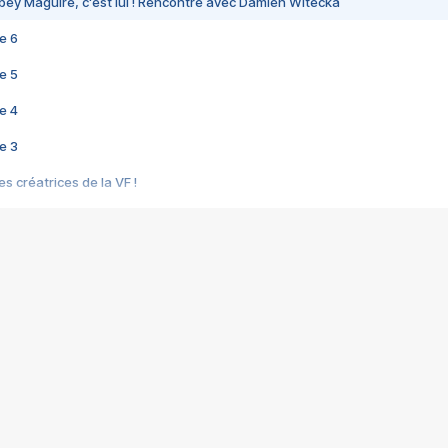
bey Maguire, c'est lui ! Rencontre avec Damien Witecka
e 6
e 5
e 4
e 3
s créatrices de la VF !
e 2
e 1
e Mektoub My Love arrive enfin ! Rencontre avec Shaïn Boumedine et Sal
i : après Toni en famille
elle réalise le bouleversant Dites lui que je l'aime
ais ! Rencontre autour de Vie privée de Rebecca Zlotowski
 de Marguerite, Grave... Rencontre avec Ella Rumpf