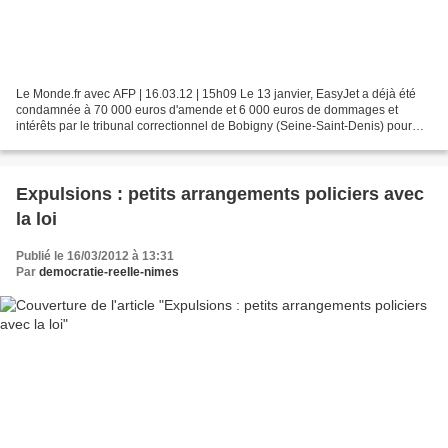
Le Monde.fr avec AFP | 16.03.12 | 15h09 Le 13 janvier, EasyJet a déjà été
condamnée à 70 000 euros d'amende et 6 000 euros de dommages et
intérêts par le tribunal correctionnel de Bobigny (Seine-Saint-Denis) pour
avoir refusé l'accès d'un avion à trois...
Expulsions : petits arrangements policiers avec
la loi
Publié le 16/03/2012 à 13:31
Par
democratie-reelle-nimes