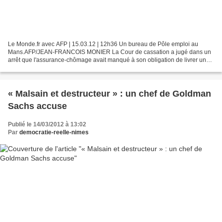
Le Monde.fr avec AFP | 15.03.12 | 12h36 Un bureau de Pôle emploi au
Mans.AFP/JEAN-FRANCOIS MONIER La Cour de cassation a jugé dans un
arrêt que l'assurance-chômage avait manqué à son obligation de livrer une
"information complète" à une femme sans emploi...
« Malsain et destructeur » : un chef de Goldman
Sachs accuse
Publié le 14/03/2012 à 13:02
Par
democratie-reelle-nimes