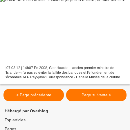
| 07.03.12 | 14h07 En 2008, Geir Haarde – ancien premier ministre de
l'Islande – n'a pas su éviter la faillite des banques et l'effondrement de
l'économie.AFP Reykjavik Correspondance - Dans le Musée de la culture
islandaise, en haut d'une colline du...
< Page précédente
Page suivante >
Hébergé par Overblog
Top articles
Pages