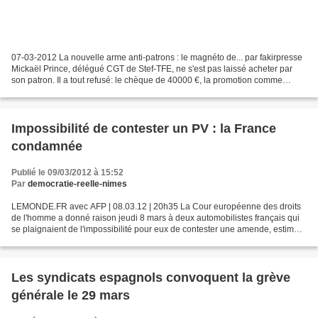
07-03-2012 La nouvelle arme anti-patrons : le magnéto de... par fakirpresse
Mickaël Prince, délégué CGT de Stef-TFE, ne s'est pas laissé acheter par
son patron. Il a tout refusé: le chèque de 40000 €, la promotion comme
cadre... et il a enregistré toute...
Impossibilité de contester un PV : la France
condamnée
Publié le 09/03/2012 à 15:52
Par
democratie-reelle-nimes
LEMONDE.FR avec AFP | 08.03.12 | 20h35 La Cour européenne des droits
de l'homme a donné raison jeudi 8 mars à deux automobilistes français qui
se plaignaient de l'impossibilité pour eux de contester une amende, estimant
que l'Etat avait violé leur droit...
Les syndicats espagnols convoquent la grève
générale le 29 mars