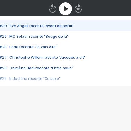
#30 : Eve Angeli raconte "Avant de partir"
#29 : MC Solaar raconte "Bouge de là"
28 : Lorie raconte "Je vais vite"
#27 : Christophe Willem raconte "Jacques a dit"
#26 : Chimène Badi raconte "Entre nous"
#25 : Indochine raconte "3e sexe"
#24 : Zaho raconte "C'est chelou"
#23 : Patrick Bruel raconte "Au café des délices"
#22 : Kyo raconte "Le chemin"
#21 : Nolwenn Leroy raconte "Cassé"