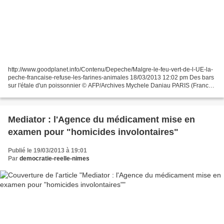
http://www.goodplanet.info/Contenu/Depeche/Malgre-le-feu-vert-de-l-UE-la-
peche-francaise-refuse-les-farines-animales 18/03/2013 12:02 pm Des bars
sur l'étale d'un poissonnier © AFP/Archives Mychele Daniau PARIS (France)
- (AFP) - Au terme d'un débat unique...
Mediator : l'Agence du médicament mise en
examen pour "homicides involontaires"
Publié le 19/03/2013 à 19:01
Par
democratie-reelle-nimes