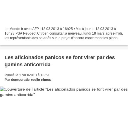
Le Monde.fr avec AFP | 18.03.2013 à 16h25 • Mis à jour le 18.03.2013 à
16h28 PSA Peugeot Citroën consultait à nouveau, lundi 18 mars après-midi,
les représentants des salariés sur le projet d'accord concernant les plans
sociaux à Aulnay-sous-Bois et à...
Les aficionados panicos se font virer par des
gamins anticorrida
Publié le 17/03/2013 à 18:51
Par
democratie-reelle-nimes