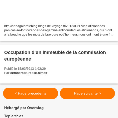
http://annagaloreleblog.blogs-de-voyage.fr/2013/03/17/les-aficionados-
panicos-se-font-virer-par-des-gamins-anticorrida/ Les aficionados, qui n’ont
à la bouche que les mots de bravoure et d’honneur, nous ont montré une fois
encore que non seulement ils...
Occupation d'un immeuble de la commission
européenne
Publié le 15/03/2013 à 02:29
Par
democratie-reelle-nimes
< Page précédente
Page suivante >
Hébergé par Overblog
Top articles