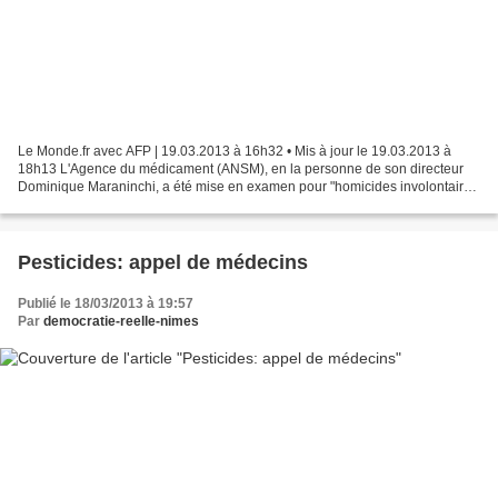
Le Monde.fr avec AFP | 19.03.2013 à 16h32 • Mis à jour le 19.03.2013 à
18h13 L'Agence du médicament (ANSM), en la personne de son directeur
Dominique Maraninchi, a été mise en examen pour "homicides involontaire
et blessures involontaires" par les juges...
Pesticides: appel de médecins
Publié le 18/03/2013 à 19:57
Par
democratie-reelle-nimes