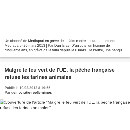
Un abonné de Mediapart en grève de la faim contre le surendettement
Médiapart - 20 mars 2013 | Par Dan Israel D’un côté, un homme de
cinquante ans, en grève de la faim depuis le 6 mars. De l’autre, une banque
qui se dit « très attentive, et préoccupée...
Malgré le feu vert de l'UE, la pêche française
refuse les farines animales
Publié le 19/03/2013 à 19:55
Par
democratie-reelle-nimes