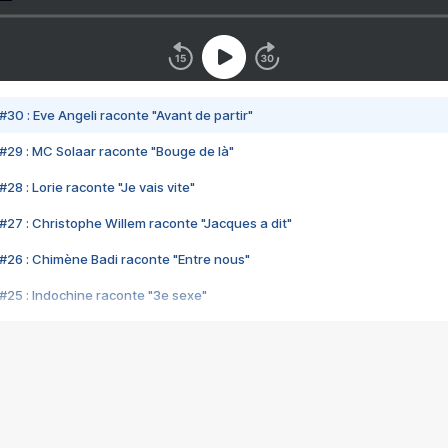
#30 : Eve Angeli raconte "Avant de partir"
#29 : MC Solaar raconte "Bouge de là"
28 : Lorie raconte "Je vais vite"
#27 : Christophe Willem raconte "Jacques a dit"
#26 : Chimène Badi raconte "Entre nous"
#25 : Indochine raconte "3e sexe"
#24 : Zaho raconte "C'est chelou"
#23 : Patrick Bruel raconte "Au café des délices"
#22 : Kyo raconte "Le chemin"
#21 : Nolwenn Leroy raconte "Cassé"