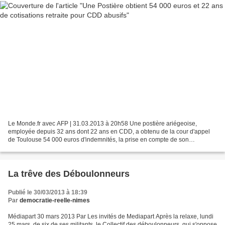
Le Monde.fr avec AFP | 31.03.2013 à 20h58 Une postière ariégeoise,
employée depuis 32 ans dont 22 ans en CDD, a obtenu de la cour d'appel
de Toulouse 54 000 euros d'indemnités, la prise en compte de son
ancienneté depuis 1981, la requalification de son...
La trêve des Déboulonneurs
Publié le 30/03/2013 à 18:39
Par
democratie-reelle-nimes
Médiapart 30 mars 2013 Par Les invités de Mediapart Après la relaxe, lundi
25 mars, de six de ses militants, le Collectif des déboulonneurs, qui s'oppose