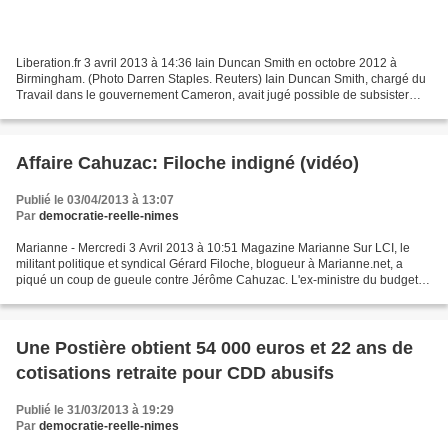
Liberation.fr 3 avril 2013 à 14:36 Iain Duncan Smith en octobre 2012 à
Birmingham. (Photo Darren Staples. Reuters) Iain Duncan Smith, chargé du
Travail dans le gouvernement Cameron, avait jugé possible de subsister
avec ce montant. Une pétition en ligne...
Affaire Cahuzac: Filoche indigné (vidéo)
Publié le 03/04/2013 à 13:07
Par
democratie-reelle-nimes
Marianne - Mercredi 3 Avril 2013 à 10:51 Magazine Marianne Sur LCI, le
militant politique et syndical Gérard Filoche, blogueur à Marianne.net, a
piqué un coup de gueule contre Jérôme Cahuzac. L'ex-ministre du budget a
été mis en examen mardi pour blanchiment...
Une Postière obtient 54 000 euros et 22 ans de
cotisations retraite pour CDD abusifs
Publié le 31/03/2013 à 19:29
Par
democratie-reelle-nimes