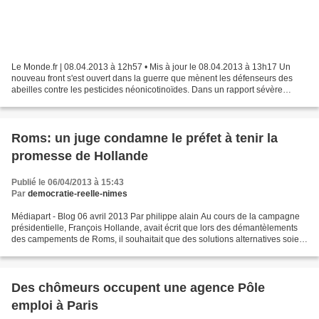
Le Monde.fr | 08.04.2013 à 12h57 • Mis à jour le 08.04.2013 à 13h17 Un
nouveau front s'est ouvert dans la guerre que mènent les défenseurs des
abeilles contre les pesticides néonicotinoïdes. Dans un rapport sévère
diffusé vendredi 5 avril, les députés...
Roms: un juge condamne le préfet à tenir la
promesse de Hollande
Publié le 06/04/2013 à 15:43
Par
democratie-reelle-nimes
Médiapart - Blog 06 avril 2013 Par philippe alain Au cours de la campagne
présidentielle, François Hollande, avait écrit que lors des démantèlements
des campements de Roms, il souhaitait que des solutions alternatives soient
proposées. Depuis jeudi 4...
Des chômeurs occupent une agence Pôle
emploi à Paris