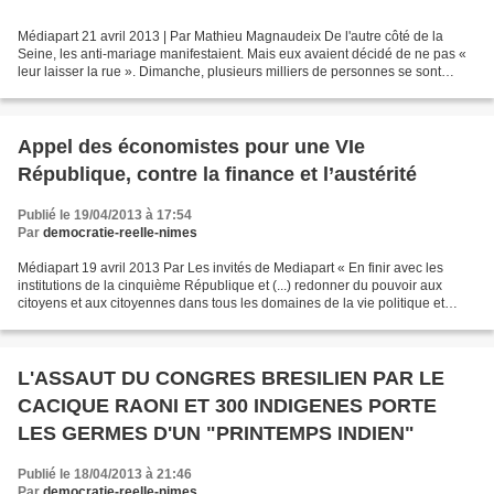
Médiapart 21 avril 2013 | Par Mathieu Magnaudeix De l'autre côté de la
Seine, les anti-mariage manifestaient. Mais eux avaient décidé de ne pas «
leur laisser la rue ». Dimanche, plusieurs milliers de personnes se sont
réunies à Bastille pour l'égalité...
Appel des économistes pour une VIe
République, contre la finance et l’austérité
Publié le 19/04/2013 à 17:54
Par
democratie-reelle-nimes
Médiapart 19 avril 2013 Par Les invités de Mediapart « En finir avec les
institutions de la cinquième République et (...) redonner du pouvoir aux
citoyens et aux citoyennes dans tous les domaines de la vie politique et
économique »: une soixantaine d'économistes...
L'ASSAUT DU CONGRES BRESILIEN PAR LE
CACIQUE RAONI ET 300 INDIGENES PORTE
LES GERMES D'UN "PRINTEMPS INDIEN"
Publié le 18/04/2013 à 21:46
Par
democratie-reelle-nimes