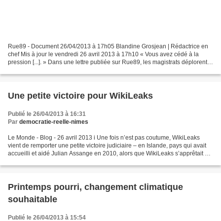
Rue89 - Document 26/04/2013 à 17h05 Blandine Grosjean | Rédactrice en
chef Mis à jour le vendredi 26 avril 2013 à 17h10 « Vous avez cédé à la
pression [...]. » Dans une lettre publiée sur Rue89, les magistrats déplorent
la réaction de la garde des Sceaux...
Une petite victoire pour WikiLeaks
Publié le 26/04/2013 à 16:31
Par
democratie-reelle-nimes
Le Monde - Blog - 26 avril 2013 i Une fois n’est pas coutume, WikiLeaks
vient de remporter une petite victoire judiciaire – en Islande, pays qui avait
accueilli et aidé Julian Assange en 2010, alors que WikiLeaks s’apprêtait à
publier des masses de documents...
Printemps pourri, changement climatique
souhaitable
Publié le 26/04/2013 à 15:54