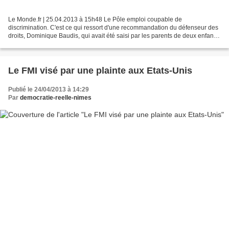
Le Monde.fr | 25.04.2013 à 15h48 Le Pôle emploi coupable de
discrimination. C'est ce qui ressort d'une recommandation du défenseur des
droits, Dominique Baudis, qui avait été saisi par les parents de deux enfants
autistes après le refus du service public...
Le FMI visé par une plainte aux Etats-Unis
Publié le 24/04/2013 à 14:29
Par
democratie-reelle-nimes