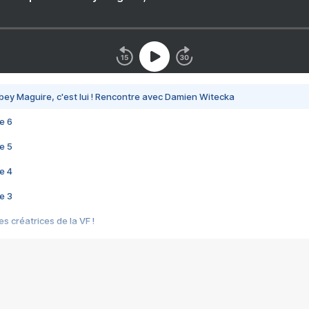
bey Maguire, c'est lui ! Rencontre avec Damien Witecka
e 6
e 5
e 4
e 3
s créatrices de la VF !
e 2
e 1
e Mektoub My Love arrive enfin ! Rencontre avec Shaïn Boumedine et Sal