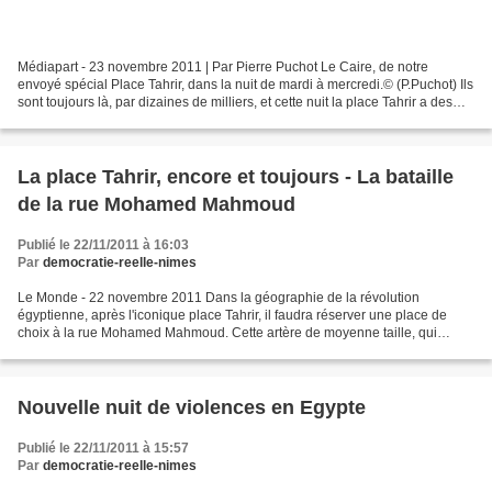
Médiapart - 23 novembre 2011 | Par Pierre Puchot Le Caire, de notre
envoyé spécial Place Tahrir, dans la nuit de mardi à mercredi.© (P.Puchot) Ils
sont toujours là, par dizaines de milliers, et cette nuit la place Tahrir a des
airs de cour des miracles....
La place Tahrir, encore et toujours - La bataille
de la rue Mohamed Mahmoud
Publié le 22/11/2011 à 16:03
Par
democratie-reelle-nimes
Le Monde - 22 novembre 2011 Dans la géographie de la révolution
égyptienne, après l'iconique place Tahrir, il faudra réserver une place de
choix à la rue Mohamed Mahmoud. Cette artère de moyenne taille, qui
débouche sur la grande esplanade du centre du...
Nouvelle nuit de violences en Egypte
Publié le 22/11/2011 à 15:57
Par
democratie-reelle-nimes