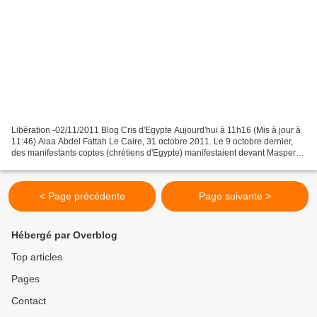
Libération -02/11/2011 Blog Cris d'Egypte Aujourd'hui à 11h16 (Mis à jour à
11:46) Alaa Abdel Fattah Le Caire, 31 octobre 2011. Le 9 octobre dernier,
des manifestants coptes (chrétiens d'Egypte) manifestaient devant Maspero,
le bâtiment de la Radio-Télévision...
< Page précédente
Page suivante >
Hébergé par Overblog
Top articles
Pages
Contact