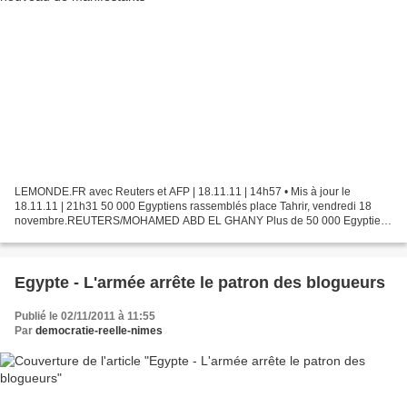
LEMONDE.FR avec Reuters et AFP | 18.11.11 | 14h57 • Mis à jour le
18.11.11 | 21h31 50 000 Egyptiens rassemblés place Tahrir, vendredi 18
novembre.REUTERS/MOHAMED ABD EL GHANY Plus de 50 000 Egyptiens
ont afflué vendredi 18 novembre sur la place Tahrir,...
Egypte - L'armée arrête le patron des blogueurs
Publié le 02/11/2011 à 11:55
Par
democratie-reelle-nimes