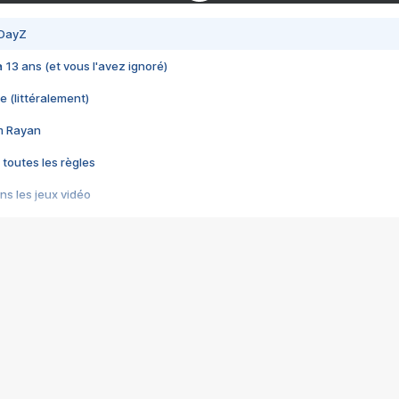
 DayZ
 a 13 ans (et vous l'avez ignoré)
e (littéralement)
im Rayan
 toutes les règles
s les jeux vidéo
us choquant de Rockstar ? - Le scandale BULLY
e plus moche de Steam
du RÊVE tourne au CAUCHEMAR
pendant 8 heures
it… à tort
umiliés par un jeu vidéo