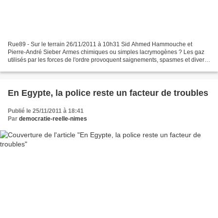
Rue89 - Sur le terrain 26/11/2011 à 10h31 Sid Ahmed Hammouche et
Pierre-André Sieber Armes chimiques ou simples lacrymogènes ? Les gaz
utilisés par les forces de l'ordre provoquent saignements, spasmes et divers
troubles. Et mettent l'Egypte en émoi....
En Egypte, la police reste un facteur de troubles
Publié le 25/11/2011 à 18:41
Par
democratie-reelle-nimes