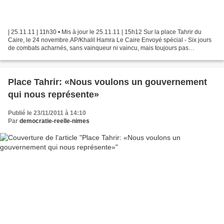
| 25.11.11 | 11h30 • Mis à jour le 25.11.11 | 15h12 Sur la place Tahrir du
Caire, le 24 novembre.AP/Khalil Hamra Le Caire Envoyé spécial - Six jours
de combats acharnés, sans vainqueur ni vaincu, mais toujours pas
d'armistice en vue, ce vendredi 25 novembre....
Place Tahrir: «Nous voulons un gouvernement
qui nous représente»
Publié le 23/11/2011 à 14:10
Par
democratie-reelle-nimes