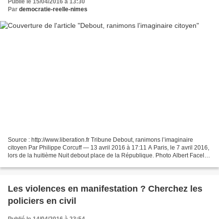
Publié le 15/04/2016 à 13:30
Par
democratie-reelle-nimes
Source : http://www.liberation.fr Tribune Debout, ranimons l’imaginaire
citoyen Par Philippe Corcuff — 13 avril 2016 à 17:11 A Paris, le 7 avril 2016,
lors de la huitième Nuit debout place de la République. Photo Albert Facelly
pour Libération Peu importe...
Les violences en manifestation ? Cherchez les
policiers en civil