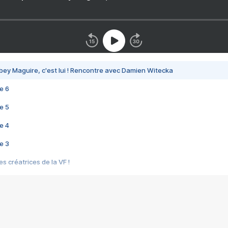
bey Maguire, c'est lui ! Rencontre avec Damien Witecka
e 6
e 5
e 4
e 3
s créatrices de la VF !
e 2
e 1
e Mektoub My Love arrive enfin ! Rencontre avec Shaïn Boumedine et Sal