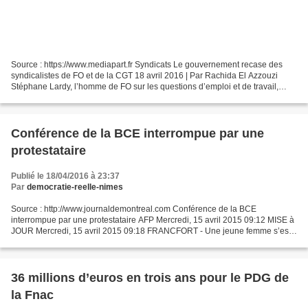
Source : https://www.mediapart.fr Syndicats Le gouvernement recase des
syndicalistes de FO et de la CGT 18 avril 2016 | Par Rachida El Azzouzi
Stéphane Lardy, l’homme de FO sur les questions d’emploi et de travail,
devrait rejoindre l’Inspection générale...
Conférence de la BCE interrompue par une
protestataire
Publié le 18/04/2016 à 23:37
Par
democratie-reelle-nimes
Source : http://www.journaldemontreal.com Conférence de la BCE
interrompue par une protestataire AFP Mercredi, 15 avril 2015 09:12 MISE à
JOUR Mercredi, 15 avril 2015 09:18 FRANCFORT - Une jeune femme s’est
ruée sur Mario Draghi, le président de la Banque...
36 millions d’euros en trois ans pour le PDG de
la Fnac