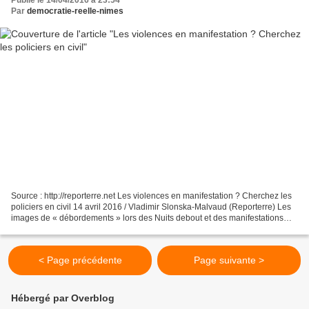
Publié le 14/04/2016 à 23:54
Par
democratie-reelle-nimes
Source : http://reporterre.net Les violences en manifestation ? Cherchez les
policiers en civil 14 avril 2016 / Vladimir Slonska-Malvaud (Reporterre) Les
images de « débordements » lors des Nuits debout et des manifestations
contre la loi travail excitent...
< Page précédente
Page suivante >
Hébergé par Overblog