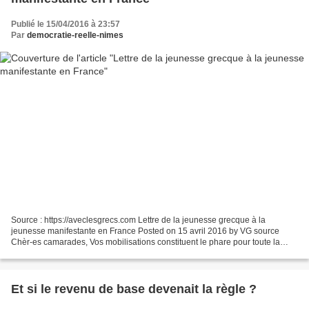
Publié le 15/04/2016 à 23:57
Par
democratie-reelle-nimes
Source : https://aveclesgrecs.com Lettre de la jeunesse grecque à la
jeunesse manifestante en France Posted on 15 avril 2016 by VG source
Chèr-es camarades, Vos mobilisations constituent le phare pour toute la
jeunesse de l’Europe, qui, aujourd’hui est...
Et si le revenu de base devenait la règle ?