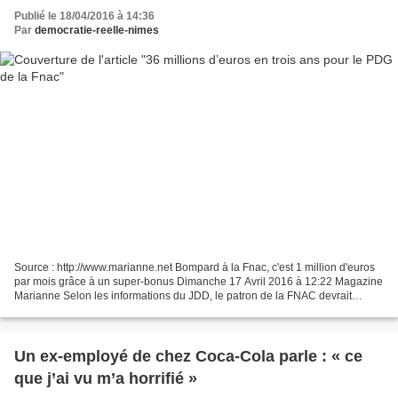
Publié le 18/04/2016 à 14:36
Par
democratie-reelle-nimes
Source : http://www.marianne.net Bompard à la Fnac, c'est 1 million d'euros
par mois grâce à un super-bonus Dimanche 17 Avril 2016 à 12:22 Magazine
Marianne Selon les informations du JDD, le patron de la FNAC devrait
toucher environ 11,3 millions d’euros...
Un ex-employé de chez Coca-Cola parle : « ce
que j’ai vu m’a horrifié »