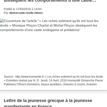
dissèquent les comportements d’une caste
endogame et prédatrice
Publié le 17/04/2016 à 14:04
Par
democratie-reelle-nimes
Source : http://www.humanite.fr « Les riches estiment qu’ils ont tous les droits
» Entretien réalisé par N. D. Jeudi, 14 Avril, 2016 Humanité Dimanche Pierre
Pyktowicz Dîners mondains, beaux quartiers, chasses à courre, évasion
fiscale… voilà trente ans...
Lettre de la jeunesse grecque à la jeunesse
manifestante en France