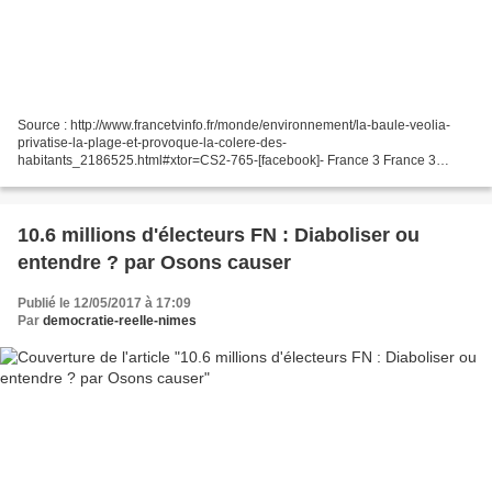
Source : http://www.francetvinfo.fr/monde/environnement/la-baule-veolia-
privatise-la-plage-et-provoque-la-colere-des-
habitants_2186525.html#xtor=CS2-765-[facebook]- France 3 France 3
France Télévisions Mis à jour le 11/05/2017 | 22:35 publié le 11/05/2017...
10.6 millions d'électeurs FN : Diaboliser ou
entendre ? par Osons causer
Publié le 12/05/2017 à 17:09
Par
democratie-reelle-nimes