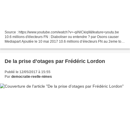
Source : https://www.youtube.com/watch?v=-qiNlCkiqII&feature=youtu.be
10.6 millions d'électeurs FN : Diaboliser ou entendre ? par Osons causer
Mediapart Ajoutée le 10 mai 2017 10.6 millions d’électeurs FN au 2eme tour.
Diaboliser ce vote ne le fait pas...
De la prise d’otages par Frédéric Lordon
Publié le 12/05/2017 à 15:55
Par
democratie-reelle-nimes