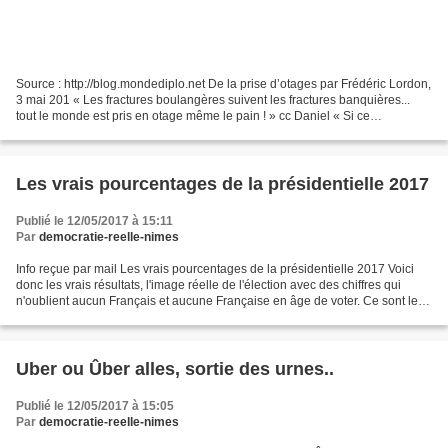
Source : http://blog.mondediplo.net De la prise d’otages par Frédéric Lordon,
3 mai 201 « Les fractures boulangères suivent les fractures banquières...
tout le monde est pris en otage même le pain ! » cc Daniel « Si ce
personnage fameux qui riait de tout...
Les vrais pourcentages de la présidentielle 2017
Publié le 12/05/2017 à 15:11
Par
democratie-reelle-nimes
Info reçue par mail Les vrais pourcentages de la présidentielle 2017 Voici
donc les vrais résultats, l'image réelle de l'élection avec des chiffres qui
n'oublient aucun Français et aucune Française en âge de voter. Ce sont les
pourcentages que les élites...
Uber ou Ûber alles, sortie des urnes..
Publié le 12/05/2017 à 15:05
Par
democratie-reelle-nimes