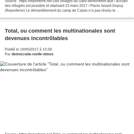
Source : https://reporterre.net Des villages du Gard démontrent que l’accueil
des réfugiés est possible et vitalisant 23 mars 2017 / Pierre Isnard-Dupuy
(Reporterre) Le démantèlement du camp de Calais n’a pas résolu le
problème des réfugiés. Par l’intervention...
Total, ou comment les multinationales sont
devenues incontrôlables
Publié le 10/05/2017 à 15:58
Par
democratie-reelle-nimes