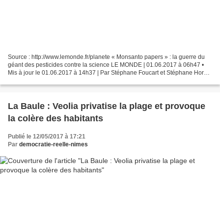
Source : http://www.lemonde.fr/planete « Monsanto papers » : la guerre du
géant des pesticides contre la science LE MONDE | 01.06.2017 à 06h47 •
Mis à jour le 01.06.2017 à 14h37 | Par Stéphane Foucart et Stéphane Horel
Pour sauver le glyphosate, la firme...
La Baule : Veolia privatise la plage et provoque
la colère des habitants
Publié le 12/05/2017 à 17:21
Par
democratie-reelle-nimes