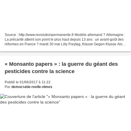
Source : http://www.revolutionpermanente.fr Modèle allemand ? Allemagne :
La précarité atteint son point le plus haut depuis 13 ans : un avant-goût des
réformes en France ? mardi 30 mai Lilly Freytag, Klasse Gegen Klasse Alors
que le taux de chômage officiel...
« Monsanto papers » : la guerre du géant des
pesticides contre la science
Publié le 01/06/2017 à 11:22
Par
democratie-reelle-nimes