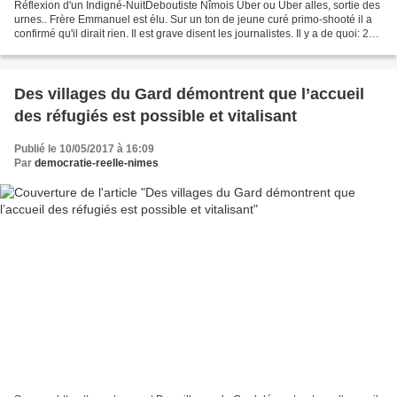
Réflexion d'un Indigné-NuitDeboutiste Nîmois Uber ou Ûber alles, sortie des
urnes.. Frère Emmanuel est élu. Sur un ton de jeune curé primo-shooté il a
confirmé qu'il dirait rien. Il est grave disent les journalistes. Il y a de quoi: 2°
président le mieux...
Des villages du Gard démontrent que l’accueil
des réfugiés est possible et vitalisant
Publié le 10/05/2017 à 16:09
Par
democratie-reelle-nimes