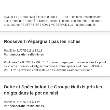
| 03.08.11 | 11h50 • Mis à jour le 03.08.11 | 13h31 Les mesures prises en
juillet n’ont pas ramené le calme. Les taux italiens et espagnols atteignent
des records.REUTERS/BRENDAN MCDERMID Les marchés sont-ils
happés par le vide ? L'accord du Congrès américain,...
Roosevelt n’épargnait pas les riches
Publié le 31/07/2011 à 13:17
Par
democratie-reelle-nimes
Politiques 17/03/2009 à 06h51 Roosevelt n’épargnait pas les riches Le point
de vue de Thomas Piketty, économiste et chroniqueur à «Libé». THOMAS
PIKETTY La taxation confiscatoire des revenus exorbitants est non
seulement possible économiquement, mais...
Dette et Spéculation Le Groupe Natixis pris les
doigts dans le pot de miel
Publié le 31/07/2011 à 13:13
Par
democratie-reelle-nimes