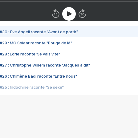
#30 : Eve Angeli raconte "Avant de partir"
#29 : MC Solaar raconte "Bouge de là"
28 : Lorie raconte "Je vais vite"
#27 : Christophe Willem raconte "Jacques a dit"
#26 : Chimène Badi raconte "Entre nous"
#25 : Indochine raconte "3e sexe"
#24 : Zaho raconte "C'est chelou"
#23 : Patrick Bruel raconte "Au café des délices"
#22 : Kyo raconte "Le chemin"
#21 : Nolwenn Leroy raconte "Cassé"