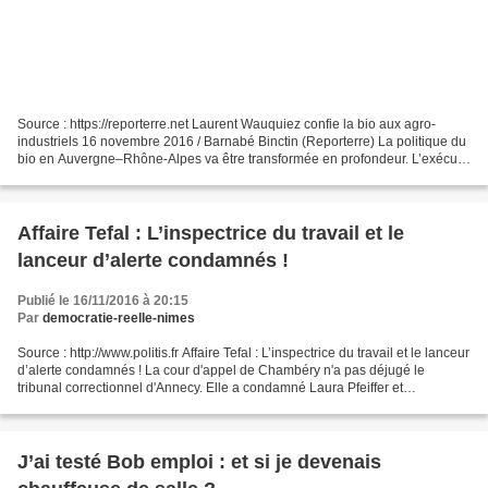
Source : https://reporterre.net Laurent Wauquiez confie la bio aux agro-
industriels 16 novembre 2016 / Barnabé Binctin (Reporterre) La politique du
bio en Auvergne–Rhône-Alpes va être transformée en profondeur. L’exécutif
régional, présidé par Laurent...
Affaire Tefal : L’inspectrice du travail et le
lanceur d’alerte condamnés !
Publié le 16/11/2016 à 20:15
Par
democratie-reelle-nimes
Source : http://www.politis.fr Affaire Tefal : L’inspectrice du travail et le lanceur
d’alerte condamnés ! La cour d'appel de Chambéry n'a pas déjugé le
tribunal correctionnel d'Annecy. Elle a condamné Laura Pfeiffer et
Christophe M. à 3.500 euros d'amende...
J’ai testé Bob emploi : et si je devenais