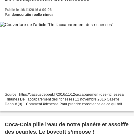
Publié le 16/11/2016 à 00:06
Par
democratie-reelle-nimes
Source : https://gazettedebout.fr/2016/11/12/accaparement-des-richesses/
Tribunes De l’accaparement des richesses 12 novembre 2016 Gazette
Debout (u) 1 Comment #richesse Pour prendre conscience de ce qui fait
barrage à notre libération et à la suppression...
Coca-Cola pille l’eau de notre planète et assoiffe
des peuples. Le boycott s’impose !