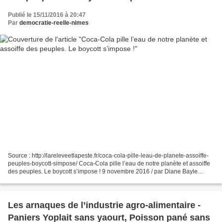
Publié le 15/11/2016 à 20:47
Par
democratie-reelle-nimes
Source : http://lareleveetlapeste.fr/coca-cola-pille-leau-de-planete-assoiffe-
peuples-boycott-simpose/ Coca-Cola pille l’eau de notre planète et assoiffe
des peuples. Le boycott s’impose ! 9 novembre 2016 / par Diane Bayle
L’invasion du Coca Cola n’impacte...
Les arnaques de l’industrie agro-alimentaire -
Paniers Yoplait sans yaourt, Poisson pané sans