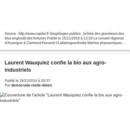
Source : http://www.capital.fr Gaspillages publics : la folie des grandeurs des
élus engloutit des fortunes Publié le 15/11/2016 à 12:33 Le conseil régional
d'Auvergne à Clermont-Ferrand ©Lafabregue/Andia Mairies pharaoniques,
pôles culturels surdimensionnés,...
Laurent Wauquiez confie la bio aux agro-
industriels
Publié le 16/11/2016 à 20:37
Par
democratie-reelle-nimes