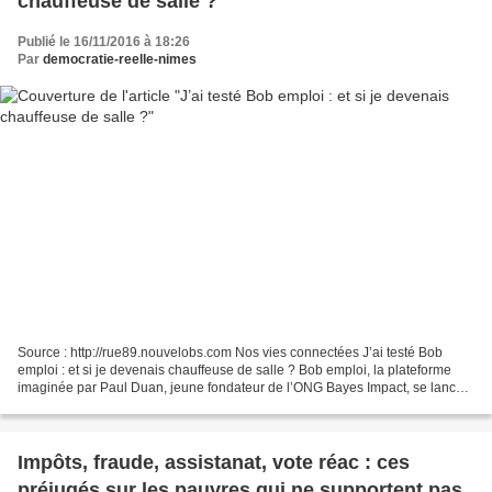
chauffeuse de salle ?
Publié le 16/11/2016 à 18:26
Par
democratie-reelle-nimes
Source : http://rue89.nouvelobs.com Nos vies connectées J’ai testé Bob
emploi : et si je devenais chauffeuse de salle ? Bob emploi, la plateforme
imaginée par Paul Duan, jeune fondateur de l’ONG Bayes Impact, se lance
ce mercredi. Avec une promesse :...
Impôts, fraude, assistanat, vote réac : ces
préjugés sur les pauvres qui ne supportent pas