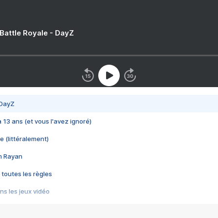
 Battle Royale - DayZ
 DayZ
 a 13 ans (et vous l'avez ignoré)
e (littéralement)
im Rayan
 toutes les règles
s les jeux vidéo
us choquant de Rockstar ? - Le scandale BULLY