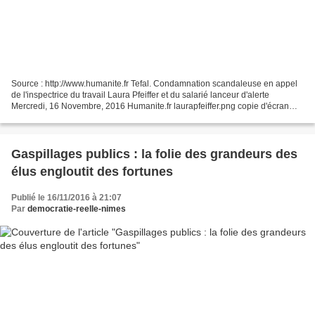
Source : http://www.humanite.fr Tefal. Condamnation scandaleuse en appel
de l'inspectrice du travail Laura Pfeiffer et du salarié lanceur d'alerte
Mercredi, 16 Novembre, 2016 Humanite.fr laurapfeiffer.png copie d'écran
Communiqué de l'intersyndicale CGT-SUD-SNU-FO-CNT,...
Gaspillages publics : la folie des grandeurs des
élus engloutit des fortunes
Publié le 16/11/2016 à 21:07
Par
democratie-reelle-nimes