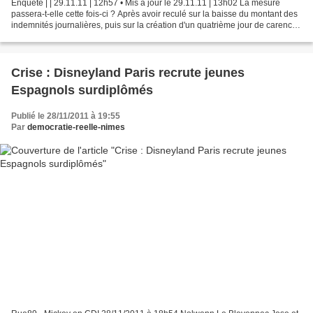
Enquête | | 29.11.11 | 12h57 • Mis à jour le 29.11.11 | 13h02 La mesure
passera-t-elle cette fois-ci ? Après avoir reculé sur la baisse du montant des
indemnités journalières, puis sur la création d'un quatrième jour de carence
pour les salariés du privé,...
Crise : Disneyland Paris recrute jeunes
Espagnols surdiplômés
Publié le 28/11/2011 à 19:55
Par
democratie-reelle-nimes