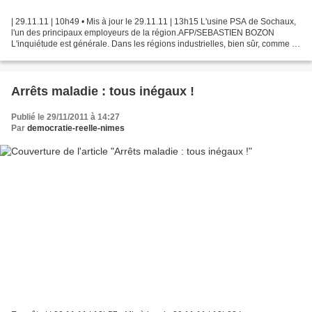
| 29.11.11 | 10h49 • Mis à jour le 29.11.11 | 13h15 L'usine PSA de Sochaux,
l'un des principaux employeurs de la région.AFP/SEBASTIEN BOZON
L'inquiétude est générale. Dans les régions industrielles, bien sûr, comme la
Lorraine ou Rhône-Alpes, qui n'en...
Arrêts maladie : tous inégaux !
Publié le 29/11/2011 à 14:27
Par
democratie-reelle-nimes