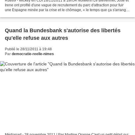
Rue89 - Mickey en CDI 28/11/2011 à 18h54 Nolwenn Le Blevennec Jose et
Irene ont profité d'une vague de recrutement du parc d'attraction pour fuir
une Espagne minée par la crise et le chômage, « le temps que ça s'arrange
». Irene à Disneyland Paris, en...
Quand la Bundesbank s'autorise des libertés
qu'elle refuse aux autres
Publié le 28/11/2011 à 19:48
Par
democratie-reelle-nimes
Médiapart - 28 novembre 2011 | Par Martine Orange C'est un petit détail qui