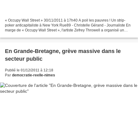
« Occupy Wall Street » 30/11/2011 à 17h40 A poil les pauvres ! Un strip-
poker anticapitaliste à New York Rue89 - Christelle Gérand - Journaliste En
marge de « Occupy Wall Street », l'artiste Zefrey Throwell a organisé un
strip-poker pédago-artistique...
En Grande-Bretagne, grève massive dans le
secteur public
Publié le 01/12/2011 à 12:18
Par
democratie-reelle-nimes