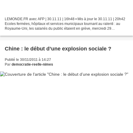
LEMONDE.FR avec AFP | 30.11.11 | 16h48 • Mis à jour le 30.11.11 | 20h42
Ecoles fermées, hôpitaux et services municipaux tournant au ralenti : au
Royaume-Uni, les salariés du public étaient en grève, mercredi 29
novembre. D'après Unison, principal syndicat...
Chine : le début d’une explosion sociale ?
Publié le 30/11/2011 à 14:27
Par
democratie-reelle-nimes