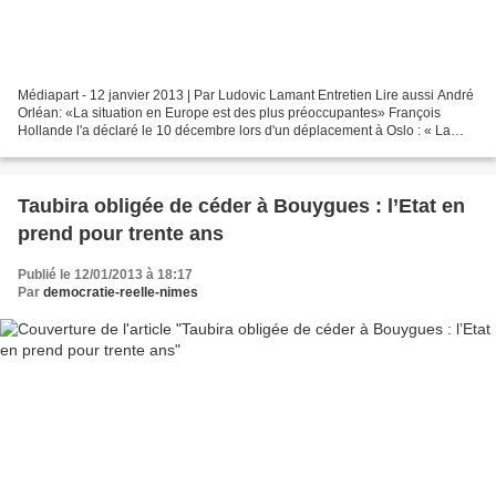
Médiapart - 12 janvier 2013 | Par Ludovic Lamant Entretien Lire aussi André
Orléan: «La situation en Europe est des plus préoccupantes» François
Hollande l'a déclaré le 10 décembre lors d'un déplacement à Oslo : « La
crise de la zone euro, je l'ai déjà...
Taubira obligée de céder à Bouygues : l’Etat en
prend pour trente ans
Publié le 12/01/2013 à 18:17
Par
democratie-reelle-nimes