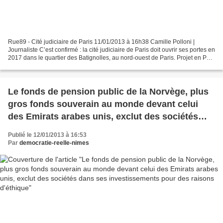
Rue89 - Cité judiciaire de Paris 11/01/2013 à 16h38 Camille Polloni |
Journaliste C’est confirmé : la cité judiciaire de Paris doit ouvrir ses portes en
2017 dans le quartier des Batignolles, au nord-ouest de Paris. Projet en PPP
- Futur Palais de Justice...
Le fonds de pension public de la Norvège, plus
gros fonds souverain au monde devant celui
des Emirats arabes unis, exclut des sociétés
dans ses investissements pour des raisons
Publié le 12/01/2013 à 16:53
d'éthique
Par
democratie-reelle-nimes