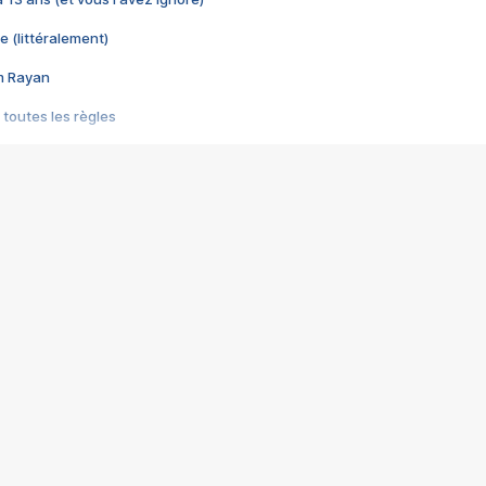
e (littéralement)
im Rayan
 toutes les règles
s les jeux vidéo
us choquant de Rockstar ? - Le scandale BULLY
e plus moche de Steam
du RÊVE tourne au CAUCHEMAR
pendant 8 heures
it… à tort
umiliés par un jeu vidéo
ire - Final Fantasy 8
ti un empire - Age of Empires