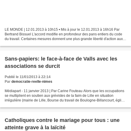
LE MONDE | 12.01.2013 à 10h15 • Mis à jour le 12.01.2013 à 16h16 Par
Bertrand Bissuel L'accord modifie en profondeur des pans entiers du code
du travail. Certaines mesures donnent une plus grande liberté d'action aux
entreprises qui veulent se restructurer....
Sans-papiers: le face-à-face de Valls avec les
associations se durcit
Publié le 11/01/2013 à 22:14
Par
democratie-reelle-nimes
Médiapart - 11 janvier 2013 | Par Carine Fouteau Alors que les occupations
se multiplient en soutien aux grévistes de la faim de Lille en situation
irrégulière (mairie de Lille, Bourse du travail de Boulogne-Billancourt, église
de Saint-Denis, nonciature...
Catholiques contre le mariage pour tous : une
atteinte grave à la laïcité