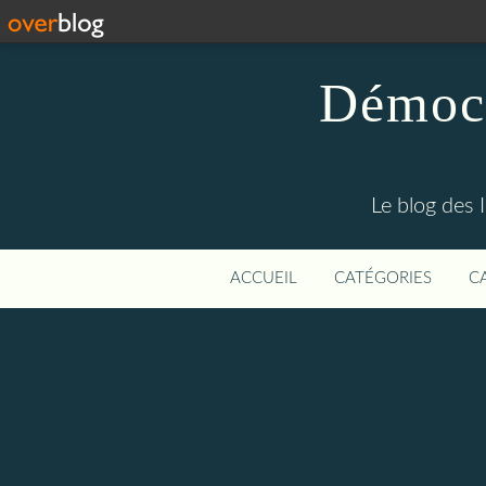
Démocr
Le blog des 
ACCUEIL
CATÉGORIES
C