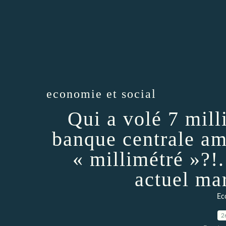
economie et social
Qui a volé 7 mill
banque centrale amé
« millimétré »?!
actuel mar
Ec
2