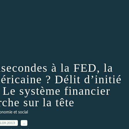
isecondes à la FED, la
ricaine ? Délit d’initié
. Le système financier
che sur la tête
onomie et social
6.09.2013
…