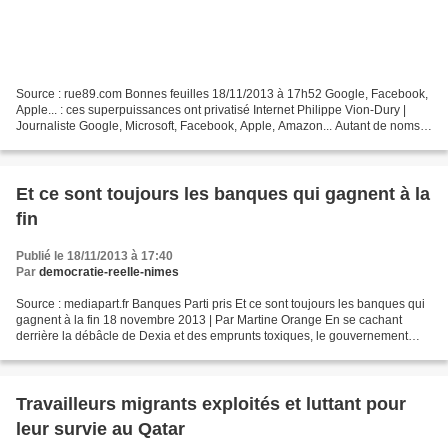
Source : rue89.com Bonnes feuilles 18/11/2013 à 17h52 Google, Facebook,
Apple... : ces superpuissances ont privatisé Internet Philippe Vion-Dury |
Journaliste Google, Microsoft, Facebook, Apple, Amazon... Autant de noms
rimant avec success stories, cools,...
Et ce sont toujours les banques qui gagnent à la
fin
Publié le 18/11/2013 à 17:40
Par
democratie-reelle-nimes
Source : mediapart.fr Banques Parti pris Et ce sont toujours les banques qui
gagnent à la fin 18 novembre 2013 | Par Martine Orange En se cachant
derrière la débâcle de Dexia et des emprunts toxiques, le gouvernement
vient de faire un formidable cadeau...
Travailleurs migrants exploités et luttant pour
leur survie au Qatar