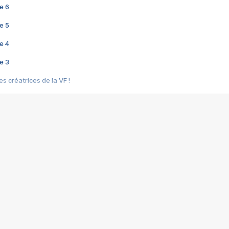
e 6
e 5
e 4
e 3
s créatrices de la VF !
e 2
e 1
e Mektoub My Love arrive enfin ! Rencontre avec Shaïn Boumedine et Sal
i : après Toni en famille
elle réalise le bouleversant Dites lui que je l'aime
ais ! Rencontre autour de Vie privée de Rebecca Zlotowski
 de Marguerite, Grave... Rencontre avec Ella Rumpf
 Les Rêveurs, un film intime sur la santé mentale