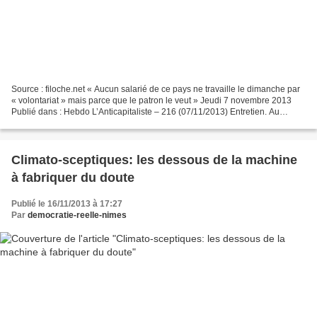
Source : filoche.net « Aucun salarié de ce pays ne travaille le dimanche par
« volontariat » mais parce que le patron le veut » Jeudi 7 novembre 2013
Publié dans : Hebdo L’Anticapitaliste – 216 (07/11/2013) Entretien. Au
moment où le patronat, sous couvert...
Climato-sceptiques: les dessous de la machine
à fabriquer du doute
Publié le 16/11/2013 à 17:27
Par
democratie-reelle-nimes