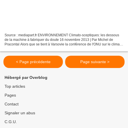
Source : mediapart.fr ENVIRONNEMENT Climato-sceptiques: les dessous
de la machine à fabriquer du doute 16 novembre 2013 | Par Michel de
Pracontal Alors que se tient à Varsovie la conférence de l'ONU sur le climat,
le climato-scepticisme continue d'être...
< Page précédente
Page suivante >
Hébergé par Overblog
Top articles
Pages
Contact
Signaler un abus
C.G.U.