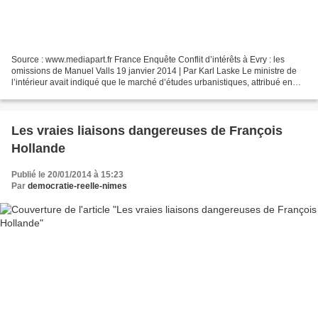
Source : www.mediapart.fr France Enquête Conflit d’intérêts à Evry : les
omissions de Manuel Valls 19 janvier 2014 | Par Karl Laske Le ministre de
l’intérieur avait indiqué que le marché d’études urbanistiques, attribué en
avril 2011 à son ex-compagne,...
Les vraies liaisons dangereuses de François
Hollande
Publié le 20/01/2014 à 15:23
Par
democratie-reelle-nimes