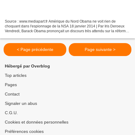
Source : www.mediapart.fr Amérique du Nord Obama ne voit rien de
choquant dans l'espionnage de la NSA 18 janvier 2014 | Par Iris Deroeux
Vendredi, Barack Obama prononçait un discours très attendu sur la réforme
de la National Security Agency, dont les...
< Page précédente
Page suivante >
Hébergé par Overblog
Top articles
Pages
Contact
Signaler un abus
C.G.U.
Cookies et données personnelles
Préférences cookies