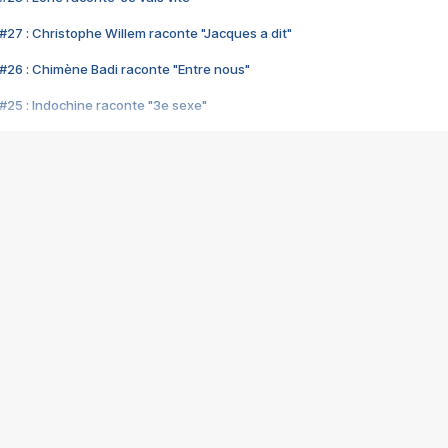
#27 : Christophe Willem raconte "Jacques a dit"
#26 : Chimène Badi raconte "Entre nous"
#25 : Indochine raconte "3e sexe"
#24 : Zaho raconte "C'est chelou"
#23 : Patrick Bruel raconte "Au café des délices"
#22 : Kyo raconte "Le chemin"
#21 : Nolwenn Leroy raconte "Cassé"
#20 : Patrick Hernandez raconte "Born to be alive"
#19 : Lorie raconte "Près de moi"
#18 : Michael Jones raconte "A nos actes manqués" (avec Jean-Jacque
#17 : Khaled raconte "Aïcha"
#16 : Corneille raconte "Parce qu'on vient de loin"