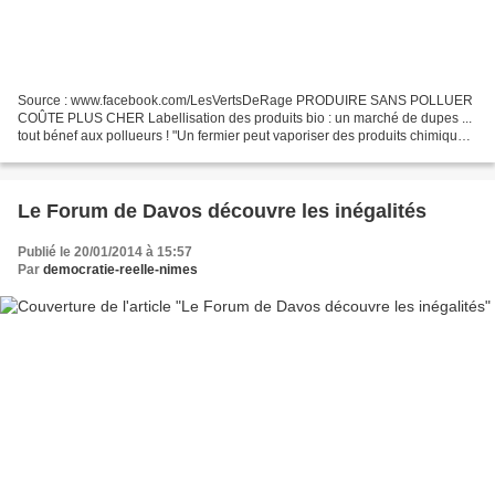
Source : www.facebook.com/LesVertsDeRage PRODUIRE SANS POLLUER
COÛTE PLUS CHER Labellisation des produits bio : un marché de dupes ...
tout bénef aux pollueurs ! "Un fermier peut vaporiser des produits chimiques
pour tuer des insectes, encore plus pour...
Le Forum de Davos découvre les inégalités
Publié le 20/01/2014 à 15:57
Par
democratie-reelle-nimes