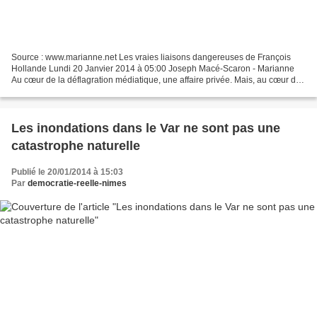
Source : www.marianne.net Les vraies liaisons dangereuses de François
Hollande Lundi 20 Janvier 2014 à 05:00 Joseph Macé-Scaron - Marianne
Au cœur de la déflagration médiatique, une affaire privée. Mais, au cœur du
"problème" Hollande, le renoncement....
Les inondations dans le Var ne sont pas une
catastrophe naturelle
Publié le 20/01/2014 à 15:03
Par
democratie-reelle-nimes