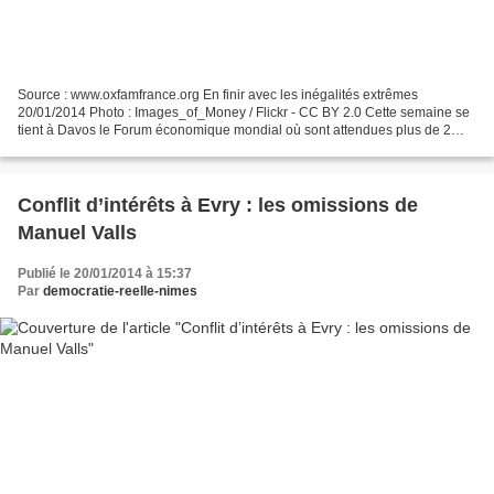
Source : www.oxfamfrance.org En finir avec les inégalités extrêmes
20/01/2014 Photo : Images_of_Money / Flickr - CC BY 2.0 Cette semaine se
tient à Davos le Forum économique mondial où sont attendues plus de 2
500 personnes, dont une quarantaine de chefs...
Conflit d’intérêts à Evry : les omissions de
Manuel Valls
Publié le 20/01/2014 à 15:37
Par
democratie-reelle-nimes