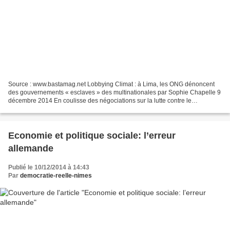
Source : www.bastamag.net Lobbying Climat : à Lima, les ONG dénoncent
des gouvernements « esclaves » des multinationales par Sophie Chapelle 9
décembre 2014 En coulisse des négociations sur la lutte contre le
changement climatique, à Lima au Pérou, le...
Economie et politique sociale: l’erreur
allemande
Publié le 10/12/2014 à 14:43
Par
democratie-reelle-nimes