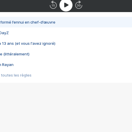
nsformé l’ennui en chef-d’œuvre
 DayZ
 a 13 ans (et vous l'avez ignoré)
e (littéralement)
im Rayan
 toutes les règles
s les jeux vidéo
us choquant de Rockstar ? - Le scandale BULLY
e plus moche de Steam
du RÊVE tourne au CAUCHEMAR
pendant 8 heures