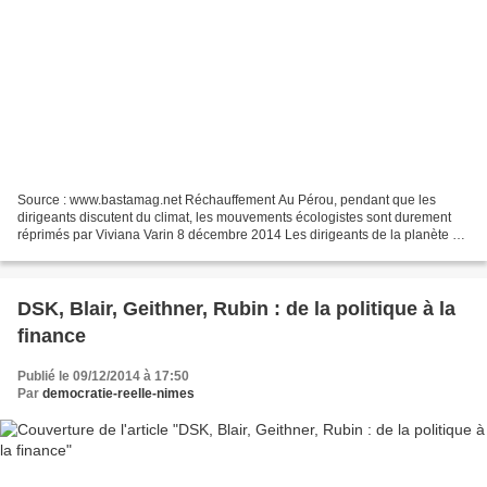
Source : www.bastamag.net Réchauffement Au Pérou, pendant que les
dirigeants discutent du climat, les mouvements écologistes sont durement
réprimés par Viviana Varin 8 décembre 2014 Les dirigeants de la planète se
retrouvent à Lima, capitale du Pérou,...
DSK, Blair, Geithner, Rubin : de la politique à la
finance
Publié le 09/12/2014 à 17:50
Par
democratie-reelle-nimes