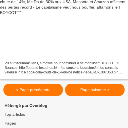
Vu sur facebook lien Ça motive pour continuer à se mobiliser: BOYCOTT!!
Sources: http://bourse.lesechos.fr/ infos-conseils-boursiers/ infos-conseils-
valeurs/ infos/ coca-cola-chute-de-14-du-be nefice-net-au-t3-1007353.p hp
www.tdg.ch/economie/ entreprises/...
< Page précédente
Page suivante >
Hébergé par Overblog
Top articles
Pages