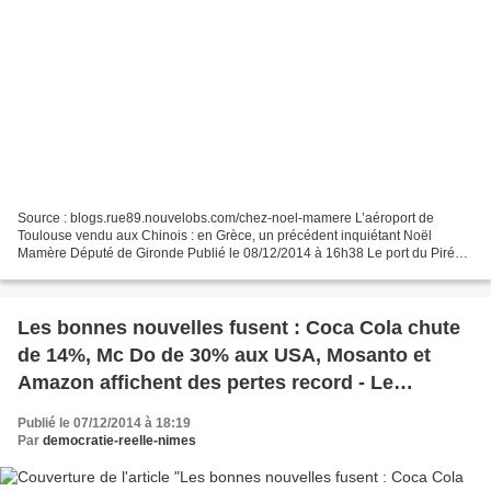
Source : blogs.rue89.nouvelobs.com/chez-noel-mamere L’aéroport de
Toulouse vendu aux Chinois : en Grèce, un précédent inquiétant Noël
Mamère Député de Gironde Publié le 08/12/2014 à 16h38 Le port du Pirée à
Athènes, en mai 2004 (CHAMUSSY/SIPA) La vente...
Les bonnes nouvelles fusent : Coca Cola chute
de 14%, Mc Do de 30% aux USA, Mosanto et
Amazon affichent des pertes record - Le
capitalisme veut nous bouffer, affamons le !
Publié le 07/12/2014 à 18:19
BOYCOTT
Par
democratie-reelle-nimes