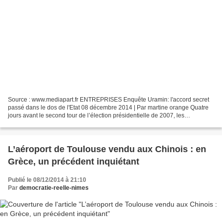
Source : www.mediapart.fr ENTREPRISES Enquête Uramin: l'accord secret
passé dans le dos de l'Etat 08 décembre 2014 | Par martine orange Quatre
jours avant le second tour de l’élection présidentielle de 2007, les
responsables d’Areva ont passé un accord...
L’aéroport de Toulouse vendu aux Chinois : en
Grèce, un précédent inquiétant
Publié le 08/12/2014 à 21:10
Par
democratie-reelle-nimes