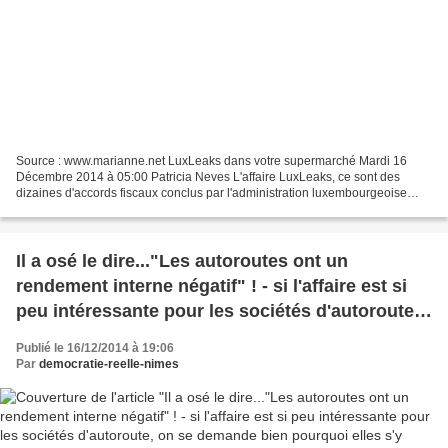
Source : www.marianne.net LuxLeaks dans votre supermarché Mardi 16
Décembre 2014 à 05:00 Patricia Neves L'affaire LuxLeaks, ce sont des
dizaines d'accords fiscaux conclus par l'administration luxembourgeoise
avec de grands groupes tentaculaires comme...
Il a osé le dire..."Les autoroutes ont un
rendement interne négatif" ! - si l'affaire est si
peu intéressante pour les sociétés d'autoroute,
on se demande bien pourquoi elles s'y
Publié le 16/12/2014 à 19:06
accrochent tant
Par
democratie-reelle-nimes