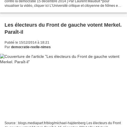
contre la démocratie 15 décembre 2014 | Par Laurent Mauduit *pour
visualiser la vidéo, cliquer ici L’Université critique et citoyenne de Nîmes est
l’un de ces lieux précieux où militants...
Les électeurs du Front de gauche votent Merkel.
Paraît-il
Publié le 15/12/2014 à 18:21
Par
democratie-reelle-nimes
Source : blogs.mediapart.fr/blog/michael-hajdenberg Les électeurs du Front