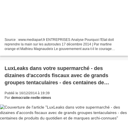
Source : www.mediapart.fr ENTREPRISES Analyse Pourquoi l'Etat doit
reprendre la main sur les autoroutes 17 décembre 2014 | Par martine
orange et Mathieu Magnaudeix Le gouvernement aura-t-il le courage
politique de remettre en cause la rente des sociétés...
LuxLeaks dans votre supermarché - des
dizaines d'accords fiscaux avec de grands
groupes tentaculaires - des centaines de
produits du quotidien et de marques archi-
Publié le 16/12/2014 à 19:39
connues
Par
democratie-reelle-nimes