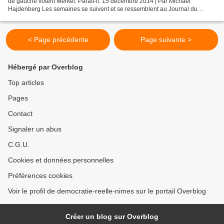
de gauche votent Merkel. Paraît-il. 15 décembre 2014 | Par Michaël
Hajdenberg Les semaines se suivent et se ressemblent au Journal du
dimanche (JDD). Quand l’actualité manque de...
< Page précédente
Page suivante >
Hébergé par Overblog
Top articles
Pages
Contact
Signaler un abus
C.G.U.
Cookies et données personnelles
Préférences cookies
Voir le profil de democratie-reelle-nimes sur le portail Overblog
Créer un blog sur Overblog