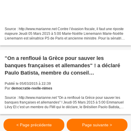
Source : http://www.marianne.net Contre l’évasion fiscale, il faut une riposte
majeure Jeudi 05 Mars 2015 à 5:00 Marie-Noëlle Lienemann Marie-Noëlle
Lienemann est sénatrice PS de Paris et ancienne ministre. Pour la sénatrice
socialiste, "il faut désormais...
"On a renfloué la Grèce pour sauver les
banques françaises et allemandes" ! a déclaré
Paulo Batista, membre du conseil
d’administration du Fonds monétaire
Publié le 05/03/2015 à 22:39
international (FMI)
Par
democratie-reelle-nimes
Source : http://www.marianne.net "On a renfloué la Grèce pour sauver les
banques françaises et allemandes" ! Jeudi 05 Mars 2015 à 5:00 Emmanuel
Lévy Et c’est un membre du FMI qui le déclare, le Brésilien Paolo Batista,
invité de la chaîne grecque Alpha...
< Page précédente
Page suivante >