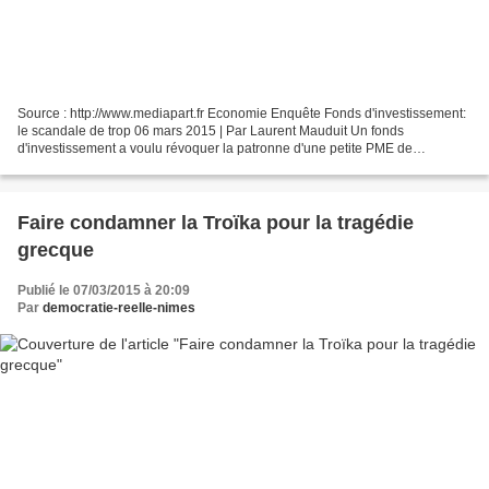
Source : http://www.mediapart.fr Economie Enquête Fonds d'investissement:
le scandale de trop 06 mars 2015 | Par Laurent Mauduit Un fonds
d'investissement a voulu révoquer la patronne d'une petite PME de
l'Essonne qui rechignait à endetter son entreprise...
Faire condamner la Troïka pour la tragédie
grecque
Publié le 07/03/2015 à 20:09
Par
democratie-reelle-nimes