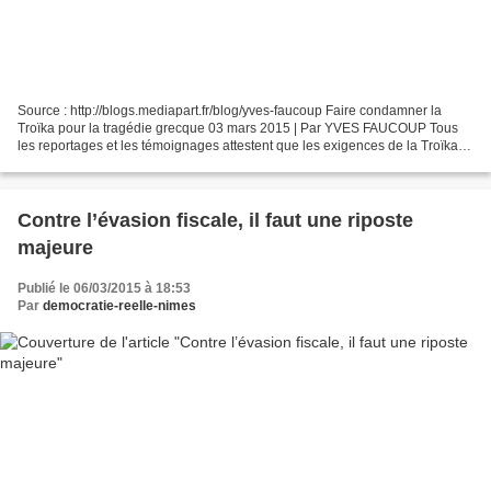
Source : http://blogs.mediapart.fr/blog/yves-faucoup Faire condamner la
Troïka pour la tragédie grecque 03 mars 2015 | Par YVES FAUCOUP Tous
les reportages et les témoignages attestent que les exigences de la Troïka
ont provoqué une catastrophe humanitaire...
Contre l’évasion fiscale, il faut une riposte
majeure
Publié le 06/03/2015 à 18:53
Par
democratie-reelle-nimes