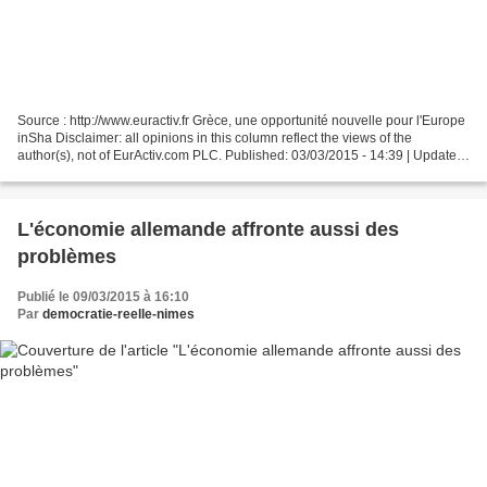
Source : http://www.euractiv.fr Grèce, une opportunité nouvelle pour l'Europe
inSha Disclaimer: all opinions in this column reflect the views of the
author(s), not of EurActiv.com PLC. Published: 03/03/2015 - 14:39 | Updated:
03/03/2015 - 16:16 La liste...
L'économie allemande affronte aussi des
problèmes
Publié le 09/03/2015 à 16:10
Par
democratie-reelle-nimes