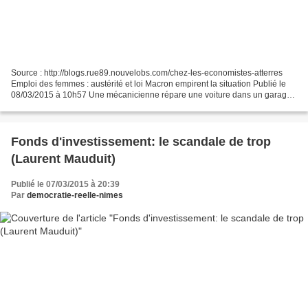
Source : http://blogs.rue89.nouvelobs.com/chez-les-economistes-atterres
Emploi des femmes : austérité et loi Macron empirent la situation Publié le
08/03/2015 à 10h57 Une mécanicienne répare une voiture dans un garage
de Saint-Ouen-l’Aumone, le 14 mai...
Fonds d'investissement: le scandale de trop
(Laurent Mauduit)
Publié le 07/03/2015 à 20:39
Par
democratie-reelle-nimes