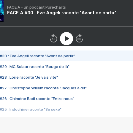
FACE A - un podcast Purecharts
FACE A #30 : Eve Angeli raconte "Avant de partir"
#30 : Eve Angeli raconte "Avant de partir"
#29 : MC Solaar raconte "Bouge de là"
28 : Lorie raconte "Je vais vite"
#27 : Christophe Willem raconte "Jacques a dit"
#26 : Chimène Badi raconte "Entre nous"
#25 : Indochine raconte "3e sexe"
#24 : Zaho raconte "C'est chelou"
#23 : Patrick Bruel raconte "Au café des délices"