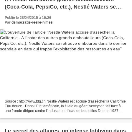
(Coca-Cola, PepsiCo, etc.), Nestlé Waters se
retrouve embourbé dans le dernier scandale en
Publié le 28/04/2015 à 16:26
date qui frappe l’exploitation des ressources en
Par
democratie-reelle-nimes
eau
Source : http://www.tdg.ch Nestlé Waters est accusé d’assécher la Californie
Eau douce - Dans l’Etat américain, la filiale du géant veveysan fait face à
une fronde dirigée contre l’industrie de l’eau en bouteilles Depuis 1987,
Arrowhead fait partie de...
Le secret des affaires, un intense lobbying dans