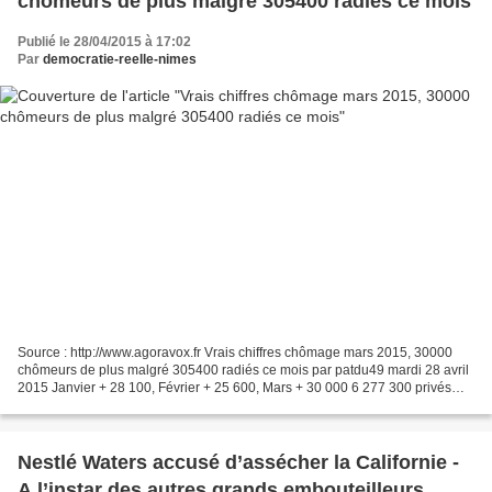
chômeurs de plus malgré 305400 radiés ce mois
Publié le 28/04/2015 à 17:02
Par
democratie-reelle-nimes
Source : http://www.agoravox.fr Vrais chiffres chômage mars 2015, 30000
chômeurs de plus malgré 305400 radiés ce mois par patdu49 mardi 28 avril
2015 Janvier + 28 100, Février + 25 600, Mars + 30 000 6 277 300 privés
d'emploi et travailleurs occasionnels...
Nestlé Waters accusé d’assécher la Californie -
A l’instar des autres grands embouteilleurs