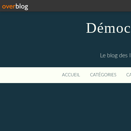
Démocr
Le blog des 
ACCUEIL
CATÉGORIES
C