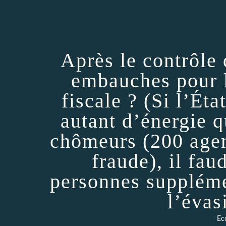
Après le contrôle
embauches pour l
fiscale ? (Si l’Éta
autant d’énergie q
chômeurs (200 agen
fraude), il fau
personnes supplémen
l’évas
Ec