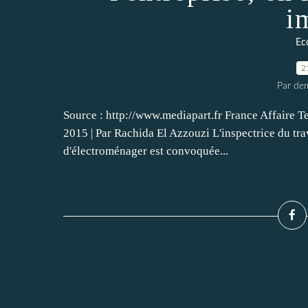
i
Ec
2
Par dem
Source : http://www.mediapart.fr France Affaire Tef
2015 | Par Rachida El Azzouzi L'inspectrice du trav
d'électroménager est convoquée...