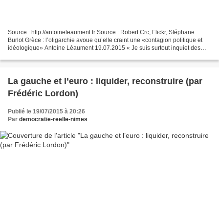
Source : http://antoineleaument.fr Source : Robert Crc, Flickr, Stéphane
Burlot Grèce : l’oligarchie avoue qu’elle craint une «contagion politique et
idéologique» Antoine Léaument 19.07.2015 « Je suis surtout inquiet des
risques de contagion politique...
La gauche et l’euro : liquider, reconstruire (par
Frédéric Lordon)
Publié le 19/07/2015 à 20:26
Par
democratie-reelle-nimes