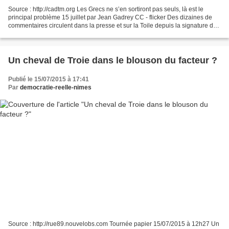
Source : http://cadtm.org Les Grecs ne s’en sortiront pas seuls, là est le
principal problème 15 juillet par Jean Gadrey CC - flicker Des dizaines de
commentaires circulent dans la presse et sur la Toile depuis la signature de
ce que Jean-Marie Harribey...
Un cheval de Troie dans le blouson du facteur ?
Publié le 15/07/2015 à 17:41
Par
democratie-reelle-nimes
Source : http://rue89.nouvelobs.com Tournée papier 15/07/2015 à 12h27 Un