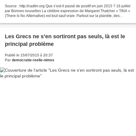
Source : http://cadtm.org Que s’est-il passé de positif en juin 2015 ? 16 juillet
par Bonnes nouvelles La célèbre expression de Margaret Thatcher « TINA »
(There Is No Alternative) est tout sauf vraie. Partout sur la planète, des
alternatives sociales,...
Les Grecs ne s’en sortiront pas seuls, là est le
principal problème
Publié le 15/07/2015 à 20:37
Par
democratie-reelle-nimes