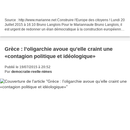
Source : http://www.marianne.net Construire l'Europe des citoyens ! Lundi 20
Juillet 2015 à 16:10 Bruno Langlois Pour le Mariannaute Bruno Langlois, il
est urgent de redonner un élan démocratique à la construction européenne.
Il propose donc de créer...
Grèce : l’oligarchie avoue qu’elle craint une
«contagion politique et idéologique»
Publié le 19/07/2015 à 20:52
Par
democratie-reelle-nimes