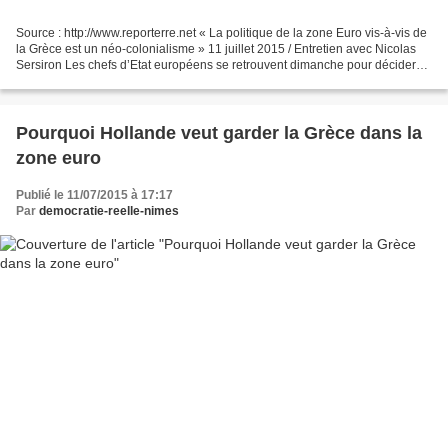
Source : http://www.reporterre.net « La politique de la zone Euro vis-à-vis de
la Grèce est un néo-colonialisme » 11 juillet 2015 / Entretien avec Nicolas
Sersiron Les chefs d’Etat européens se retrouvent dimanche pour décider
du sort économique de la...
Pourquoi Hollande veut garder la Grèce dans la
zone euro
Publié le 11/07/2015 à 17:17
Par
democratie-reelle-nimes