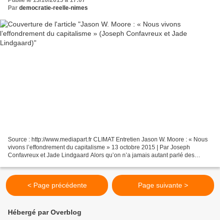
Publié le 13/10/2015 à 17:07
Par
democratie-reelle-nimes
Source : http://www.mediapart.fr CLIMAT Entretien Jason W. Moore : « Nous
vivons l’effondrement du capitalisme » 13 octobre 2015 | Par Joseph
Confavreux et Jade Lindgaard Alors qu’on n’a jamais autant parlé des
impacts de l’homme sur le climat et la biosphère,...
< Page précédente
Page suivante >
Hébergé par Overblog