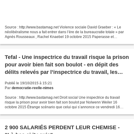
Source : http://www.bastamag.net Violence sociale David Graeber : « Le
néolibéralisme nous a fait entrer dans l’ère de la bureaucratie totale » par
Agnès Rousseaux , Rachel Knaebel 19 octobre 2015 Paperasse et
formulaires ont envahi nos vies, et de plus...
Tefal - Une inspectrice du travail risque la prison
pour avoir bien fait son boulot - en dépit des
délits relevés par l’inspectrice du travail, les
dirigeants de Tefal, seront eux, sur le banc des
Publié le 19/10/2015 à 15:21
victimes
Par
democratie-reelle-nimes
Source : http://www.bastamag.net Droit social Une inspectrice du travail
risque la prison pour avoir bien fait son boulot par Nolwenn Weiler 16
octobre 2015 Étrange scénario que celui qui s’annonce ce vendredi 16
octobre dans le tribunal correctionnel...
2 900 SALARIÉS PERDENT LEUR CHEMISE -