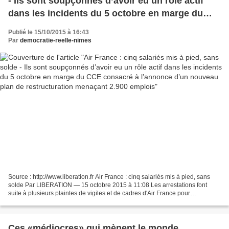
- Ils sont soupçonnés d’avoir eu un rôle actif
dans les incidents du 5 octobre en marge du
CCE consacré à l’annonce d’un nouveau plan de
Publié le 15/10/2015 à 16:43
restructuration menaçant 2.900 emplois
Par
democratie-reelle-nimes
Source : http://www.liberation.fr Air France : cinq salariés mis à pied, sans
solde Par LIBERATION — 15 octobre 2015 à 11:08 Les arrestations font
suite à plusieurs plaintes de vigiles et de cadres d'Air France pour
«violences», «entrave au CCE» et/ou...
Ces «médiocres» qui mènent le monde