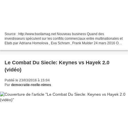
Source : http://www.bastamag.net Nouveau business Quand des
investisseurs spéculent sur les conflits commerciaux entre multinationales et
Etats par Adriana Homolova , Eva Schram , Frank Mulder 24 mars 2016 On
connaissait la spéculation financière sur...
Le Combat Du Siecle: Keynes vs Hayek 2.0
(vidéo)
Publié le 23/03/2016 à 15:04
Par
democratie-reelle-nimes