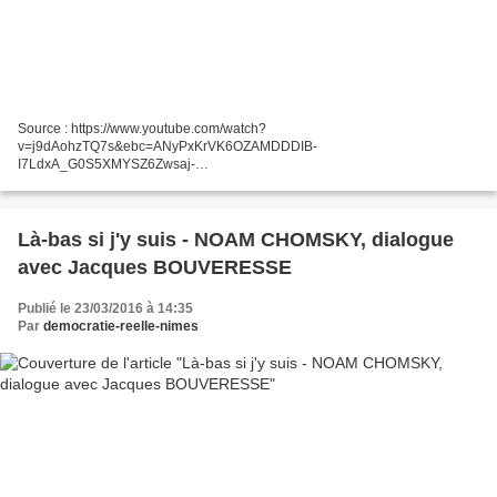
Source : https://www.youtube.com/watch?
v=j9dAohzTQ7s&ebc=ANyPxKrVK6OZAMDDDIB-
I7LdxA_G0S5XMYSZ6Zwsaj-
Rrx19DCUqrjVvtf1OsolpaH4f3ZIcQLf0oalFsxGgdrE3DYm3nLy2sA Le
Combat Du Siecle: Keynes vs Hayek 2.0 Mise en ligne le 12 mai 2011
Toutes mes videos sont dispo...
Là-bas si j'y suis - NOAM CHOMSKY, dialogue
avec Jacques BOUVERESSE
Publié le 23/03/2016 à 14:35
Par
democratie-reelle-nimes