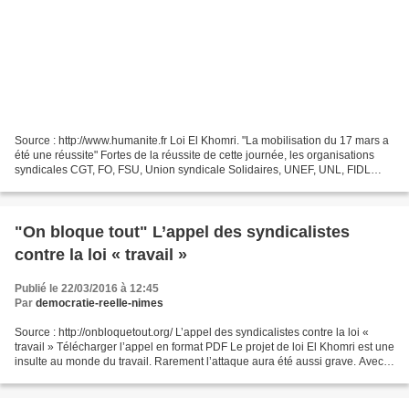
Source : http://www.humanite.fr Loi El Khomri. "La mobilisation du 17 mars a
été une réussite" Fortes de la réussite de cette journée, les organisations
syndicales CGT, FO, FSU, Union syndicale Solidaires, UNEF, UNL, FIDL
appellent les jeunes et les salarié-es...
"On bloque tout" L’appel des syndicalistes
contre la loi « travail »
Publié le 22/03/2016 à 12:45
Par
democratie-reelle-nimes
Source : http://onbloquetout.org/ L’appel des syndicalistes contre la loi «
travail » Télécharger l’appel en format PDF Le projet de loi El Khomri est une
insulte au monde du travail. Rarement l’attaque aura été aussi grave. Avec
l’inversion de la hiérarchie...