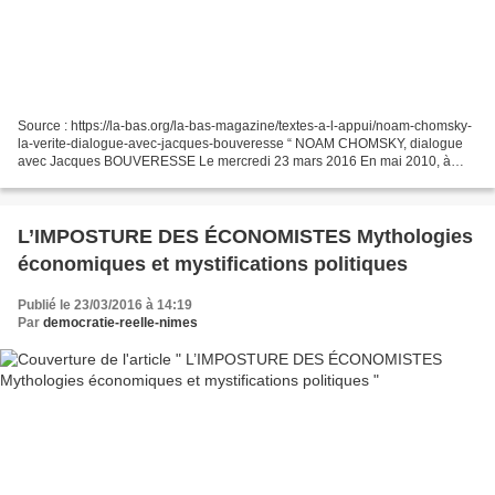
Source : https://la-bas.org/la-bas-magazine/textes-a-l-appui/noam-chomsky-
la-verite-dialogue-avec-jacques-bouveresse “ NOAM CHOMSKY, dialogue
avec Jacques BOUVERESSE Le mercredi 23 mars 2016 En mai 2010, à
l’invitation du Collège de France, Noam CHOMSKY...
L’IMPOSTURE DES ÉCONOMISTES Mythologies
économiques et mystifications politiques
Publié le 23/03/2016 à 14:19
Par
democratie-reelle-nimes