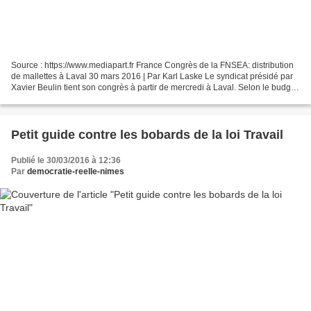
Source : https://www.mediapart.fr France Congrès de la FNSEA: distribution
de mallettes à Laval 30 mars 2016 | Par Karl Laske Le syndicat présidé par
Xavier Beulin tient son congrès à partir de mercredi à Laval. Selon le budget
prévisionnel obtenu par...
Petit guide contre les bobards de la loi Travail
Publié le 30/03/2016 à 12:36
Par
democratie-reelle-nimes