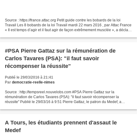
Source : https://france.attac.org Petit guide contre les bobards de la loi
Travail Les 8 bobards de la loi Travail mardi 22 mars 2016 , par Attac France
« Il est temps d’agir et il faut agir de façon extrêmement musclée », a déclaré
Pierre Gattaz le 15...
#PSA Pierre Gattaz sur la rémunération de
Carlos Tavares (PSA): "il faut savoir
récompenser la réussite"
Publié le 29/03/2016 à 21:41
Par
democratie-reelle-nimes
Source : http://tempsreel.nouvelobs.com #PSA Pierre Gattaz sur la
rémunération de Carlos Tavares (PSA): "il faut savoir récompenser la
réussite" Publié le 29/03/16 à 9:51 Pierre Gattaz, le patron du Medef, a
estimé que la rémunération du dirigeant de...
A Tours, les étudiants prennent d'assaut le
Medef