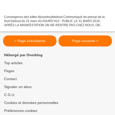
Convergence des luttes #jouretnuitdebout Communiqué de presse de la
Nuit Debout du 31 mars AUJOURD’HUI · PUBLIC LE 31 MARS 2016,
APRÈS LA MANIFESTATION ON NE RENTRE PAS CHEZ NOUS, ON
OCCUPE UNE PLACE ! C’EST LA GOUTTE D’EAU Si le projet de loi
Travail...
< Page précédente
Page suivante >
Hébergé par Overblog
Top articles
Pages
Contact
Signaler un abus
C.G.U.
Cookies et données personnelles
Préférences cookies