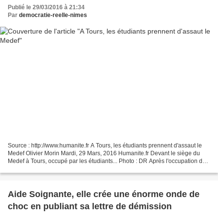
Publié le 29/03/2016 à 21:34
Par
democratie-reelle-nimes
Source : http://www.humanite.fr A Tours, les étudiants prennent d'assaut le
Medef Olivier Morin Mardi, 29 Mars, 2016 Humanite.fr Devant le siège du
Medef à Tours, occupé par les étudiants... Photo : DR Après l'occupation des
locaux du PS, les jeunes ont...
Aide Soignante, elle crée une énorme onde de
choc en publiant sa lettre de démission