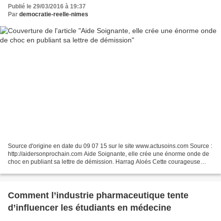
Publié le 29/03/2016 à 19:37
Par
democratie-reelle-nimes
Source d'origine en date du 09 07 15 sur le site www.actusoins.com Source :
http://aidersonprochain.com Aide Soignante, elle crée une énorme onde de
choc en publiant sa lettre de démission. Harrag Aloés Cette courageuse
femme quittait son travail en tant...
Comment l’industrie pharmaceutique tente
d’influencer les étudiants en médecine