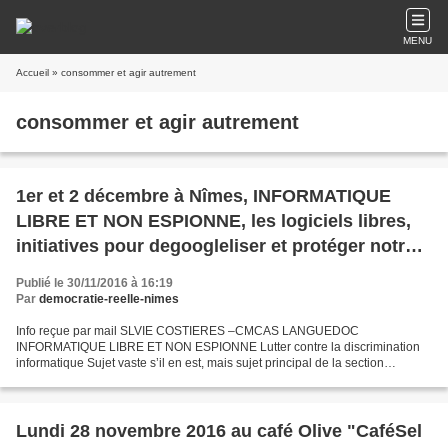
MENU
Accueil
» consommer et agir autrement
consommer et agir autrement
1er et 2 décembre à Nîmes, INFORMATIQUE
LIBRE ET NON ESPIONNE, les logiciels libres,
initiatives pour degoogleliser et protéger notre
vie personnelle sur la toile
Publié le 30/11/2016 à 16:19
Par
democratie-reelle-nimes
Info reçue par mail SLVIE COSTIERES –CMCAS LANGUEDOC
INFORMATIQUE LIBRE ET NON ESPIONNE Lutter contre la discrimination
informatique Sujet vaste s’il en est, mais sujet principal de la section
informatique de la SLVie Costières Nous vivons une période...
Lundi 28 novembre 2016 au café Olive "CaféSel