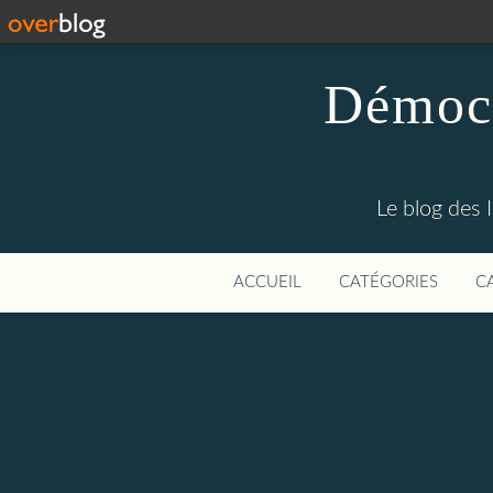
Démocr
Le blog des 
ACCUEIL
CATÉGORIES
C