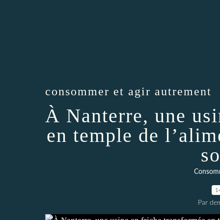
consommer et agir autrement
À Nanterre, une usi
en temple de l’alim
so
Consomm
1
Par dem