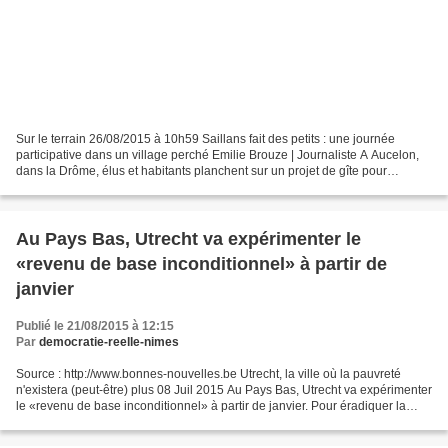
Sur le terrain 26/08/2015 à 10h59 Saillans fait des petits : une journée
participative dans un village perché Emilie Brouze | Journaliste A Aucelon,
dans la Drôme, élus et habitants planchent sur un projet de gîte pour
redynamiser le village. Inspirés...
Au Pays Bas, Utrecht va expérimenter le
«revenu de base inconditionnel» à partir de
janvier
Publié le 21/08/2015 à 12:15
Par
democratie-reelle-nimes
Source : http://www.bonnes-nouvelles.be Utrecht, la ville où la pauvreté
n'existera (peut-être) plus 08 Juil 2015 Au Pays Bas, Utrecht va expérimenter
le «revenu de base inconditionnel» à partir de janvier. Pour éradiquer la
pauvreté, il suffit de payer...