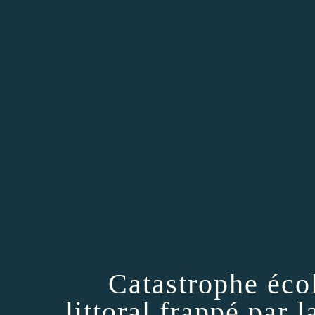
Catastrophe écol
littoral frappé par 