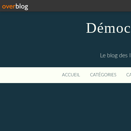
Démocr
Le blog des 
ACCUEIL
CATÉGORIES
C