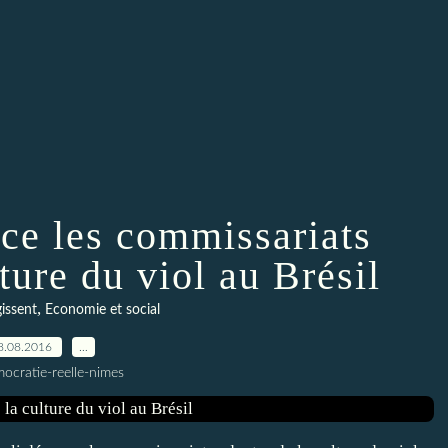
ce les commissariats
ture du viol au Brésil
,
gissent
Economie et social
8.08.2016
…
ocratie-reelle-nimes