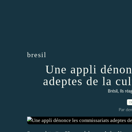
bresil
Une appli dénon
adeptes de la cul
,
Brésil
Ils réa
0
Par dem