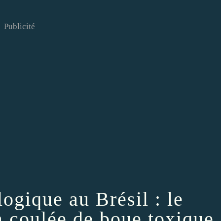
Publicité
ogique au Brésil : le
la coulée de boue toxique