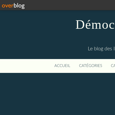
Démocr
Le blog des 
ACCUEIL
CATÉGORIES
C