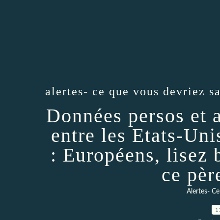
alertes- ce que vous devriez s
Données persos et 
entre les Etats-Un
: Européens, lisez b
ce pèr
Alertes- Ce
1