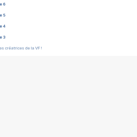
e 6
e 5
e 4
e 3
s créatrices de la VF !
e 2
e 1
e Mektoub My Love arrive enfin ! Rencontre avec Shaïn Boumedine et Sal
i : après Toni en famille
elle réalise le bouleversant Dites lui que je l'aime
ais ! Rencontre autour de Vie privée de Rebecca Zlotowski
 de Marguerite, Grave... Rencontre avec Ella Rumpf
 Les Rêveurs, un film intime sur la santé mentale