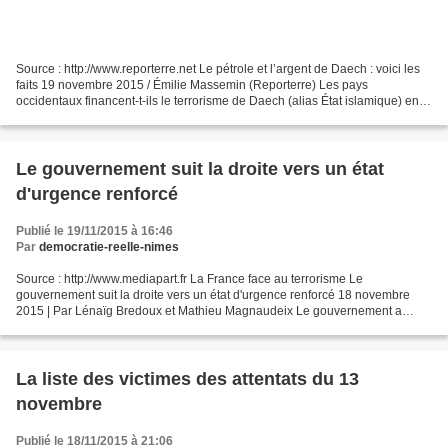
Source : http://www.reporterre.net Le pétrole et l’argent de Daech : voici les
faits 19 novembre 2015 / Émilie Massemin (Reporterre) Les pays
occidentaux financent-t-ils le terrorisme de Daech (alias État islamique) en
lui achetant du pétrole ? Non, selon...
Le gouvernement suit la droite vers un état
d'urgence renforcé
Publié le 19/11/2015 à 16:46
Par
democratie-reelle-nimes
Source : http://www.mediapart.fr La France face au terrorisme Le
gouvernement suit la droite vers un état d'urgence renforcé 18 novembre
2015 | Par Lénaïg Bredoux et Mathieu Magnaudeix Le gouvernement a
présenté mercredi le projet de loi permettant la...
La liste des victimes des attentats du 13
novembre
Publié le 18/11/2015 à 21:06