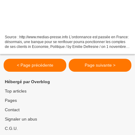
Source : http://www.medias-presse.info L’ordonnance est passée en France:
désormais, une banque pour se renflouer pourra ponctionner les comptes
de ses clients in Economie, Politique / by Emilie Defresne / on 1 novembre
2015 at 21 h 47 min / Pas de débat,...
< Page précédente
Page suivante >
Hébergé par Overblog
Top articles
Pages
Contact
Signaler un abus
C.G.U.