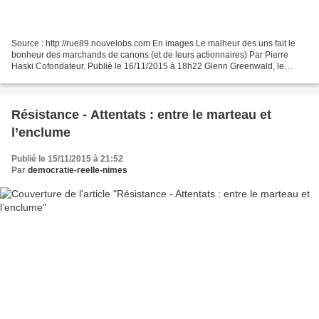
Source : http://rue89.nouvelobs.com En images Le malheur des uns fait le
bonheur des marchands de canons (et de leurs actionnaires) Par Pierre
Haski Cofondateur. Publié le 16/11/2015 à 18h22 Glenn Greenwald, le
journaliste de l’affaire Snowden, a choisi...
Résistance - Attentats : entre le marteau et
l’enclume
Publié le 15/11/2015 à 21:52
Par
democratie-reelle-nimes