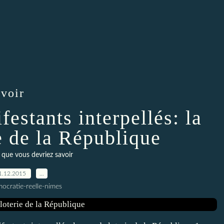
avoir
stants interpellés: la
e de la République
 que vous devriez savoir
1.12.2015
…
ocratie-reelle-nimes