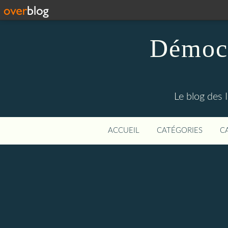
Démocr
Le blog des 
ACCUEIL
CATÉGORIES
C