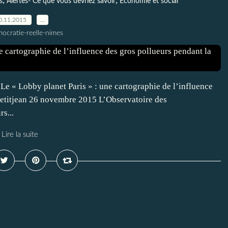
,
,
s
Alertes- Ce que vous devriez savoir
Economie et social
0.11.2015
…
ocratie-reelle-nimes
Le « Lobby planet Paris » : une cartographie de l’influence
Petitjean 26 novembre 2015 L’Observatoire des
s...
Lire la suite