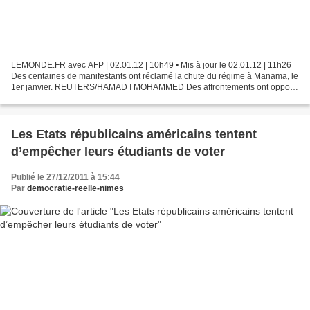
LEMONDE.FR avec AFP | 02.01.12 | 10h49 • Mis à jour le 02.01.12 | 11h26
Des centaines de manifestants ont réclamé la chute du régime à Manama, le
1er janvier. REUTERS/HAMAD I MOHAMMED Des affrontements ont opposé
des manifestants chiites aux forces anti-émeutes...
Les Etats républicains américains tentent
d’empêcher leurs étudiants de voter
Publié le 27/12/2011 à 15:44
Par
democratie-reelle-nimes