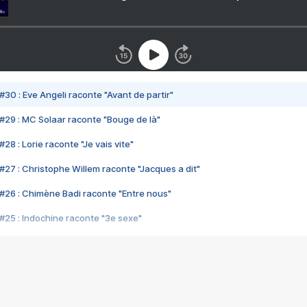
#30 : Eve Angeli raconte "Avant de partir"
#29 : MC Solaar raconte "Bouge de là"
28 : Lorie raconte "Je vais vite"
#27 : Christophe Willem raconte "Jacques a dit"
#26 : Chimène Badi raconte "Entre nous"
#25 : Indochine raconte "3e sexe"
#24 : Zaho raconte "C'est chelou"
#23 : Patrick Bruel raconte "Au café des délices"
#22 : Kyo raconte "Le chemin"