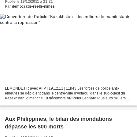
Publié le 19/12/2011 à 21:21
Par
democratie-reelle-nimes
LEMONDE.FR avec AFP | 19.12.11 | 11h43 Les forces de police anti-
émeutes se déploient dans le centre-ville d'Aktaou, dans le sud-ouest du
Kazakhstan, dimanche 18 décembre.AP/Peter Leonard Plusieurs milliers de
personnes protestaient, lundi 19 décembre...
Aux Philippines, le bilan des inondations
dépasse les 800 morts