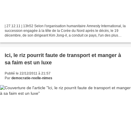
| 27.12.11 | 13h52 Selon l'organisation humanitaire Amnesty International, la
succession engagée à la tête de la Corée du Nord après le décès, le 19
décembre, de son dirigeant Kim Jong-il, a conduit ce pays, l'un des plus
répressifs au monde, à "faire...
Ici, le riz pourrit faute de transport et manger à
sa faim est un luxe
Publié le 22/12/2011 à 21:57
Par
democratie-reelle-nimes