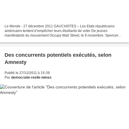
Le Monde - 27 décembre 2011 GAUCHISTES – Les Etats républicains
américains tentent d’empêcher leurs étudiants de voter De jeunes
manifestants du mouvement Occupy Wall Street, le 9 novembre. Spencer
Platt/Getty Images/AFP Alors que les Français ont jusqu'au...
Des concurrents potentiels exécutés, selon
Amnesty
Publié le 27/12/2011 à 15:39
Par
democratie-reelle-nimes