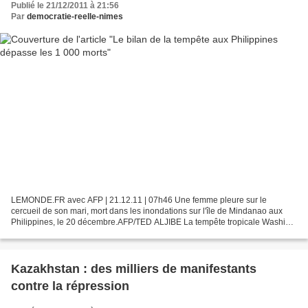
Publié le 21/12/2011 à 21:56
Par
democratie-reelle-nimes
LEMONDE.FR avec AFP | 21.12.11 | 07h46 Une femme pleure sur le
cercueil de son mari, mort dans les inondations sur l'île de Mindanao aux
Philippines, le 20 décembre.AFP/TED ALJIBE La tempête tropicale Washi
qui a balayé le sud des Philippines ce week-end...
Kazakhstan : des milliers de manifestants
contre la répression