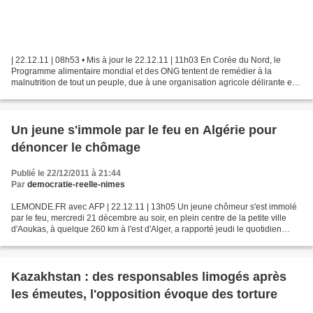
| 22.12.11 | 08h53 • Mis à jour le 22.12.11 | 11h03 En Corée du Nord, le
Programme alimentaire mondial et des ONG tentent de remédier à la
malnutrition de tout un peuple, due à une organisation agricole délirante et à
la rapacité des privilégiés.REUTERS/KIM...
Un jeune s'immole par le feu en Algérie pour
dénoncer le chômage
Publié le 22/12/2011 à 21:44
Par
democratie-reelle-nimes
LEMONDE.FR avec AFP | 22.12.11 | 13h05 Un jeune chômeur s'est immolé
par le feu, mercredi 21 décembre au soir, en plein centre de la petite ville
d'Aoukas, à quelque 260 km à l'est d'Alger, a rapporté jeudi le quotidien
arabophone El-Khabar . 5 litres...
Kazakhstan : des responsables limogés après
les émeutes, l'opposition évoque des torture