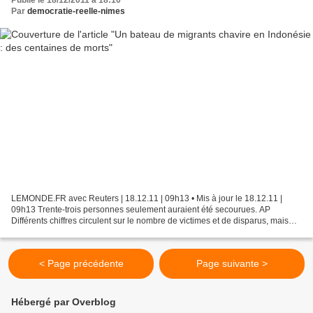
Publié le 18/12/2011 à 18:10
Par
democratie-reelle-nimes
LEMONDE.FR avec Reuters | 18.12.11 | 09h13 • Mis à jour le 18.12.11 |
09h13 Trente-trois personnes seulement auraient été secourues. AP
Différents chiffres circulent sur le nombre de victimes et de disparus, mais
une chose est sûre, le bilan du naufrage...
< Page précédente
Page suivante >
Hébergé par Overblog