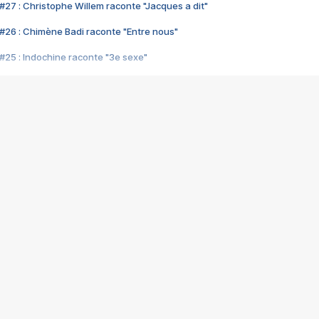
#27 : Christophe Willem raconte "Jacques a dit"
#26 : Chimène Badi raconte "Entre nous"
#25 : Indochine raconte "3e sexe"
#24 : Zaho raconte "C'est chelou"
#23 : Patrick Bruel raconte "Au café des délices"
#22 : Kyo raconte "Le chemin"
#21 : Nolwenn Leroy raconte "Cassé"
#20 : Patrick Hernandez raconte "Born to be alive"
#19 : Lorie raconte "Près de moi"
#18 : Michael Jones raconte "A nos actes manqués" (avec Jean-Jacque
#17 : Khaled raconte "Aïcha"
#16 : Corneille raconte "Parce qu'on vient de loin"
#15 : Indochine raconte "L'aventurier"