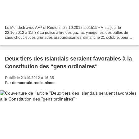
Le Monde.fr avec AFP et Reuters | 22.10.2012 à 01h15 • Mis à jour le
22.10.2012 à 11h38 La police a tiré des gaz lacrymogènes, des balles de
caoutchouc et des grenades assourdissantes, dimanche 21 octobre, pour
disperser des dizaines de milliers de manifestants...
Deux tiers des Islandais seraient favorables à la
Constitution des "gens ordinaires"
Publié le 21/10/2012 à 16:35
Par
democratie-reelle-nimes