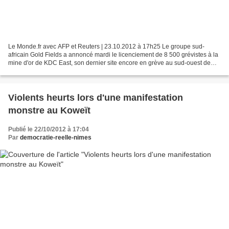
Le Monde.fr avec AFP et Reuters | 23.10.2012 à 17h25 Le groupe sud-
africain Gold Fields a annoncé mardi le licenciement de 8 500 grévistes à la
mine d'or de KDC East, son dernier site encore en grève au sud-ouest de
Johannesburg, parce qu'ils ont ignoré...
Violents heurts lors d'une manifestation
monstre au Koweït
Publié le 22/10/2012 à 17:04
Par
democratie-reelle-nimes