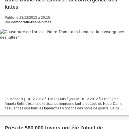
luttes
Publié le 18/12/2012 à 20:15
Par
democratie-reelle-nimes
Le Monde.fr | 18.12.2012 à 11h12 • Mis à jour le 18.12.2012 à 11h23 Par
Angela Bolis L'esprit de résistance imprègne tant le bocage de Notre-Dame-
des-Landes que tous les toponymes y ont pris des noms de guerre. La ZAD,
Zone d'aménagement différé, où doit...
Près de 580 000 foyers ont été l'objet de