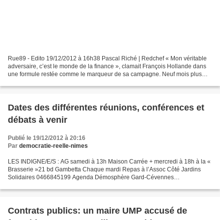
Rue89 - Edito 19/12/2012 à 16h38 Pascal Riché | Redchef « Mon véritable
adversaire, c’est le monde de la finance », clamait François Hollande dans
une formule restée comme le marqueur de sa campagne. Neuf mois plus
tard, que reste-t-il de cette volonté...
Dates des différentes réunions, conférences et
débats à venir
Publié le 19/12/2012 à 20:16
Par
democratie-reelle-nimes
LES INDIGNE/E/S : AG samedi à 13h Maison Carrée + mercredi à 18h à la «
Brasserie »21 bd Gambetta Chaque mardi Repas à l’Assoc Côté Jardins
Solidaires 0466845199 Agenda Démosphère Gard-Cévennes
http://gard.demosphere.eu Dates Evènement Lieu heure Mercredi...
Contrats publics: un maire UMP accusé de